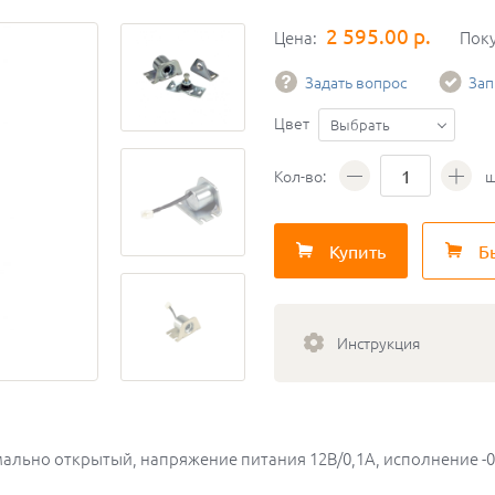
2 595.00 р.
Цена:
Пок
Задать вопрос
Зап
Цвет
Выбрать
Кол-во:
ш
Купить
Б
Инструкция
мально открытый, напряжение питания 12В/0,1А, исполнение -