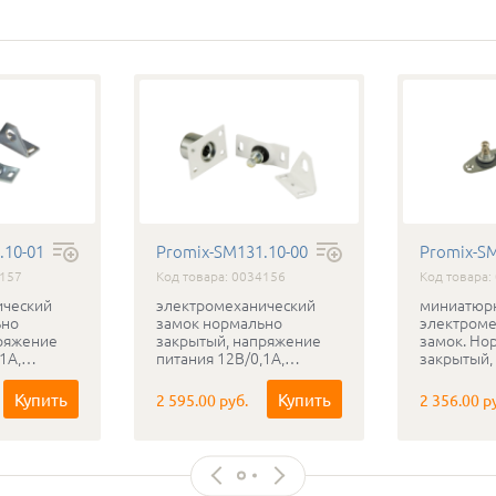
.10-01
Promix-SM131.10-00
Promix-S
4157
Код товара: 0034156
Код товара:
ический
электромеханический
миниатюр
ьно
замок нормально
электроме
ряжение
закрытый, напряжение
замок. Но
1А,
питания 12В/0,1А,
закрытый,
1
исполнение -00
питания 1
Купить
Купить
2 595.00 руб.
2 356.00 р