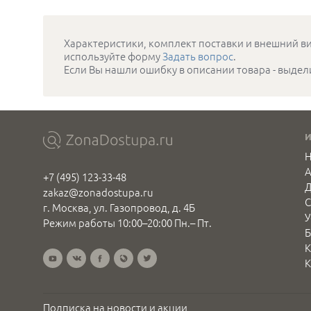
а
ение
цвета:
Характеристики, комплект поставки и внешний ви
,
используйте форму
Задать вопрос
.
Если Вы нашли ошибку в описании товара - выдел
Н
+7 (495) 123-33-48
Д
zakaz@zonadostupa.ru
С
г. Москва, ул. Газопровод, д. 4Б
У
Режим работы 10:00–20:00 Пн.– Пт.
Б
К
К
Подписка на новости и акции