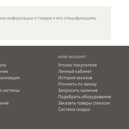
12В/0,1А, цвета: белый,
12В/0,
коричневый, черный,
корич
серебро, золото, графит
серебр
ения информации о товаре и его спецификациях,
МОЙ АККАУНТ
упа
Уголок покупателя
ения
Личный кабинет
нализация
История заказов
Уточнить по заказу
е системы
Запросить наличие
Подобрать оборудование
ание
Заказать товары списком
Система скидок