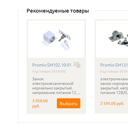
Рекомендуемые товары
Promix-SM102.10-01
Promix-SM131
Код товара: 0034300
Код товара: 003
Замок
электромехан
кий
электромеханический
замок нормал
ритный
нормально закрытый,
закрытый, нап
напряжение питания 12В,
питания 12В/0,
,
аварийное открытие
исполнение -0
3 958.00
к
рать
Выбрать
2 595.00 руб.
у
руб.
ение в
400кг,