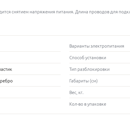
тся снятием напряжения питания. Длина проводов для подклю
Варианты электропитания
Способ установки
ластик
Тип разблокировки
еребро
Габариты (см)
Вес, кг.
Кол-во в упаковке