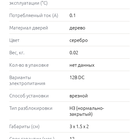
эксплуатации (°C)
Потребляемый ток (А)
0.1
Материал дверей
дерево
Цвет
серебро
Вес, кг.
0.02
Кол-во в упаковке
нет данных
Варианты
12В DC
электропитания
Способ установки
врезной
Тип разблокировки
НЗ (нормально-
закрытый)
Габариты (см)
3 x 1.5 x 2
Срок гарантии (мес.)
12