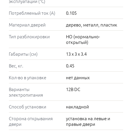
эксплуатации (°C)
Потребляемый ток (А)
0.105
Материал дверей
дерево, металл, пластик
Тип разблокировки
НО (нормально-
открытый)
Габариты (см)
13 x 3 x 3.4
Вес, кг.
0.45
Кол-во в упаковке
нет данных
Варианты
12В DC
электропитания
Способ установки
накладной
Сторона открывания
установка на левые и
двери
правые двери