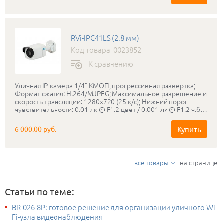
Диапазон рабочих температур: -40…+60°С; Питание: PoE
(IEEE802.3af) / DC 12 В, до 12 Вт; Габаритные размеры:
273х95х95 мм; в комплекте поставляется бесплатное
профессиональное программное обеспечение RVi-
RVi-IPC41LS (2.8 мм)
SmartPSS.
Код товара: 0023852
К сравнению
Уличная IP-камера 1/4” КМОП, прогрессивная развертка;
Формат сжатия: H.264/MJPEG; Максимальное разрешение и
скорость трансляции: 1280х720 (25 к/с); Нижний порог
чувствительности: 0.01 лк @ F1.2 цвет / 0.001 лк @ F1.2 ч.б.;
Режим «день-ночь»: Механический ИК-фильтр;
Мегапиксельный объектив: 2.8 мм; ИК-подсветка: до 20
Купить
6 000.00 руб.
метров; Соответствие стандартам ONVIF; Класс защиты:
IP66; Диапазон рабочих температур: -40…+50°С; Питание:
PoE 802.3af / DC 12 В, 4,5 Вт; Габаритные размеры:
62×62×162 мм; Вес: 500 г; Сетевой клиент RVi ОПЕРАТОР
все товары
на странице
для Windows 7/8.
Статьи по теме:
BR-026-8P: готовое решение для организации уличного Wi-
Fi-узла видеонаблюдения