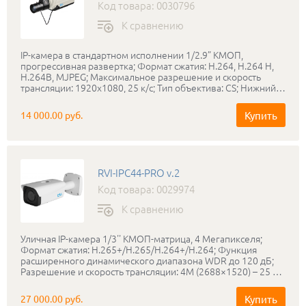
Код товара: 0030796
К сравнению
IP-камера в стандартном исполнении 1/2.9” КМОП,
прогрессивная развертка; Формат сжатия: H.264, H.264 H,
H.264B, MJPEG; Максимальное разрешение и скорость
трансляции: 1920х1080, 25 к/с; Тип объектива: CS; Нижний
порог чувствительности: 0.01 лк (Цвет), 0.005 лк (ИК вкл.);
Режим «день-ночь»: Механический ИК-фильтр; Аудио: 1/1;
Купить
14 000.00 руб.
Тревожные вх/вых: 1/1; «Коридорный режим», Defog, ROI;
Запись на MicroSD карту до 128 ГБ; Соответствие
стандартам ONVIF; Питание: PoE (802.3af) / DC 12 В / AC 24
В, не более 3 Вт; Диапазон рабочих температур:
-10°С...+50°С; Габаритные размеры: 142x78x65 мм; Вес: 360
RVI-IPC44-PRO v.2
г;
Код товара: 0029974
К сравнению
Уличная IP-камера 1/3'' КМОП-матрица, 4 Мегапикселя;
Формат сжатия: H.265+/H.265/H.264+/H.264; Функция
расширенного динамического диапазона WDR до 120 дБ;
Разрешение и скорость трансляции: 4M (2688×1520) – 25 к/
с; Встроенные интеллектуальные функции; Коридорный
режим; Видеопотоки с независимыми настройками: 3;
Купить
27 000.00 руб.
Нижний порог чувствительности: 0.03 лк @ F1.4 (Цвет), 0 лк