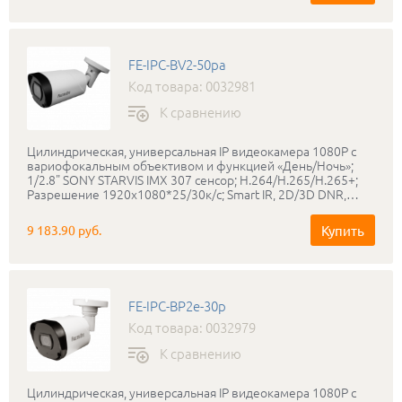
802.3af.
FE-IPC-BV2-50pa
Код товара: 0032981
К сравнению
Цилиндрическая, универсальная IP видеокамера 1080P с
вариофокальным объективом и функцией «День/Ночь»;
1/2.8" SONY STARVIS IMX 307 сенсор; Н.264/H.265/H.265+;
Разрешение 1920х1080*25/30к/с; Smart IR, 2D/3D DNR,
DWDR; SMART функции; Объектив f=2.8-12мм; Дальность
ИК подсветки до 50 метров; Протокол ONVIF, RTSP, P2P;
Купить
9 183.90 руб.
Аудио вход/выход; Мобильные платформы Android/IOS;
IP66; DC12V, POE IEEE 802.3af.
FE-IPC-BP2e-30p
Код товара: 0032979
К сравнению
Цилиндрическая, универсальная IP видеокамера 1080P с