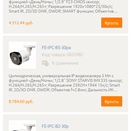
функцией «День/Ночь»; 1/2.9" F23 CMOS сенсор;
Н.264/H.265/H.265+; Разрешение 1920х1080*25/30к/с;
Smart IR, 2D/3D DNR, DWDR; SMART функции; Объектив
f=3.6мм; Дальность ИК подсветки до 30 метров; Протокол
ONVIF, RTSP, P2P; Мобильные платформы Android/IOS;
Купить
4 312.44 руб.
DC12V, POE IEEE 802.3af; Пластик; IP66
FE-IPC-B5-30pa
Код товара: 0032982
К сравнению
Цилиндрическая, универсальная IP видеокамера 5 Мп с
функцией «День/Ночь»; 1/2.8'' SONY STARVIS IMX335 сенсор;
Н.264/H.265/H.265+; Разрешение 2592H×1944 15к/с; Smart
IR, 2D/3D DNR, DWDR; Объектив f=2.8мм; Дальность ИК
подсветки до 30 метров; Протокол ONVIF, RTSP, P2P; Аудио
вход/выход; Мобильные платформы Android/IOS; IP66;
Купить
8 784.60 руб.
DC12V, POE IEEE 802.3af.
FE-IPC-B2-30p