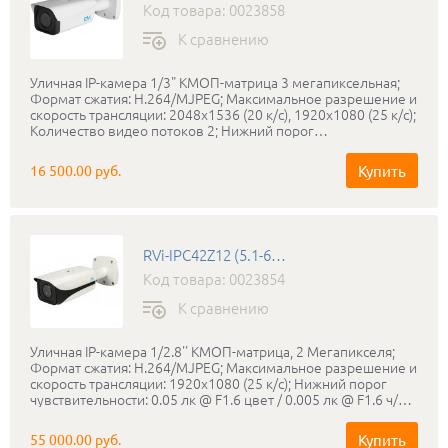
Код товара: 0023858
К сравнению
Уличная IP-камера 1/3" КМОП-матрица 3 мегапиксельная;
Формат сжатия: H.264/MJPEG; Максимальное разрешение и
скорость трансляции: 2048x1536 (20 к/с), 1920x1080 (25 к/с);
Количество видео потоков 2; Нижний порог
чувствительности: 0.01 лк @ F1.4 цвет / 0.005 лк @ F1.4 ч.б.;
Вариофокальный объектив: 2.7-12 мм с АРД; Режим «день-
Купить
16 500.00 руб.
ночь»: Механический ИК-фильтр; ИК-подсветка: до 30
метров; Соответствие стандартам ONVIF; Класс защиты:
IP66; Диапазон рабочих температур: -40…+60°С; Питание:
PoE (IEEE802.3af) / DC 12 В, не более 9 Вт; Габаритные
размеры: 212х80х72 мм; Вес: 650 г; В комплекте
RVi-IPC42Z12 (5.1-61.2 мм)
поставляется бесплатное профессиональное программное
обеспечение RVi-SmartPSS.
Код товара: 0023854
К сравнению
Уличная IP-камера 1/2.8'' КМОП-матрица, 2 Мегапикселя;
Формат сжатия: H.264/MJPEG; Максимальное разрешение и
скорость трансляции: 1920х1080 (25 к/с); Нижний порог
чувствительности: 0.05 лк @ F1.6 цвет / 0.005 лк @ F1.6 ч/б;
Режим «день-ночь»: Механический ИК-фильтр;
Трансфокатор: 5.1-61.2 мм; ИК-подсветка: До 100 метров;
Купить
55 000.00 руб.
Соответствие стандартам ONVIF; Класс защиты: IP66;