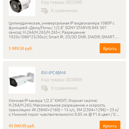
Код товара: 0032980
К сравнению
Цилиндрическая, универсальная IP видеокамера 1080P с
функцией «День/Ночь»; 1/2.8" SONY STARVIS IMX 307
сенсор; Н.264/H.265/H.265+; Разрешение
1920х1080*25/30к/с; Smart IR, 2D/3D DNR, DWDR; SMART
функции; Объектив f=2.8мм; Дальность ИК подсветки до 30
метров; Протокол ONVIF, RTSP, P2P; Мобильные платформы
Купить
5 989.50 руб.
Android/IOS; IP66; DC12V, POE IEEE 802.3af.
RVi-IPC48M4
Код товара: 0030809
К сравнению
Уличная IP-камера 1/2.5” КМОП; Формат сжатия:
H.264/H.265; Максимальное разрешение и скорость
трансляции: 4K (3840×2160) – 15 к/с, 3M (2304×1296) – 25 к/
с; Нижний порог чувствительности: 0.05 лк @ F1.6 цвет / 0
лк @ F1.6 ч/б (ИК вкл.); Режим «день-ночь»:
Электромеханический ИК-фильтр; Объектив:
Купить
45 000.00 руб.
Моторизованный 2.7-12 мм с АРД; ИК-подсветка: до 50