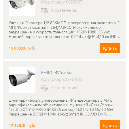
Код товара: 0023857
К сравнению
Уличная IP-камера 1/2.8” КМОП, прогрессивная развертка, 2
МП; Формат сжатия: H.264/MJPEG; Максимальное
разрешение и скорость трансляции: 1920х1080, 25 к/с;
Нижний порог чувствительности: 0.014 лк @ F1.4/ 0 лк (ИК
вкл); Вариофокальный объектив: 2.8-12 мм; Режим «день-
ночь»: Механический ИК-фильтр; ИК-подсветка: до 30
Купить
15 000.00 руб.
метров; Запись на micro SD карту до 64 ГБ; Соответствие
стандартам ONVIF; Класс защиты: IP66; Диапазон рабочих
температур: -40…+50°С; Питание: PoE / DC 12 В; Габаритные
размеры: 248.44х92.4х87.7 мм; Вес: 1.2 кг; В комплекте
поставляется бесплатное профессиональное программное
FE-IPC-BV5-50pa
обеспечение RVi-SmartPSS.
Код товара: 0032983
К сравнению
Цилиндрическая, универсальная IP видеокамера 5 Мп с
вариофокальным объективом и функцией «День/Ночь»;
1/2.8'' SONY STARVIS IMX335 сенсор; Н.264/H.265/H.265+;
Разрешение 2592H×1944 15к/с; Smart IR, 2D/3D DNR,
DWDR; Объектив f=2.8-12мм; Дальность ИК подсветки до
50 метров; Протокол ONVIF, RTSP, P2P; Аудио вход/выход;
Купить
12 378.30 руб.
Мобильные платформы Android/IOS; IP66; DC12V, POE IEEE