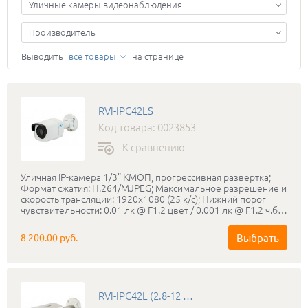
Уличные камеры видеонаблюдения
Производитель
Выводить
все товары
на странице
RVi-IPC42LS
Код товара: 0023853
К сравнению
Уличная IP-камера 1/3” КМОП, прогрессивная развертка;
Формат сжатия: H.264/MJPEG; Максимальное разрешение и
скорость трансляции: 1920х1080 (25 к/с); Нижний порог
чувствительности: 0.01 лк @ F1.2 цвет / 0.001 лк @ F1.2 ч.б.;
Режим «день-ночь»: Механический ИК-фильтр;
Мегапиксельный объектив: 3.6 мм; ИК-подсветка: до 20
Выбрать
8 200.00 руб.
метров; Соответствие стандартам ONVIF; Класс защиты:
IP66; Диапазон рабочих температур: -40…+50°С; Питание:
PoE 802.3af / DC 12 В, 4,5 Вт; Габаритные размеры:
62×62×162 мм; Вес: 500 г; Сетевой клиент RVi ОПЕРАТОР
для Windows 7/8.
RVi-IPC42L (2.8-12 мм)