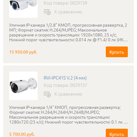
Код товара: 0029159
К сравнению
Уличная IP-камера 1/2.8” КМОП, прогрессивная развертка, 2
МП; Формат сжатия: H.264/MJPEG; Максимальное
разрешение и скорость трансляции: 1920х1080, 25 к/с;
Нижний порог чувствительности: 0.014 лк @ F1.4/ 0 лк (ИК
вкл); Вариофокальный объектив: 2.8-12 мм; Режим «день-
ночь»: Механический ИК-фильтр; ИК-подсветка: до 30
Купить
15 950.00 руб.
метров; Запись на micro SD карту до 128 ГБ; Соответствие
стандартам ONVIF; Класс защиты: IP66; Диапазон рабочих
температур: -40…+50°С; Питание: PoE 802.3af / DC 12 В, <7.5
Вт; Габаритные размеры: 248.44х92.4х87.7 мм; Вес: 1.2 кг; В
комплекте поставляется бесплатное профессиональное
RVi-IPC41S V.2 (4 мм)
программное обеспечение RVi-SmartPSS
Код товара: 0029157
К сравнению
Уличная IP-камера 1/4” КМОП, прогрессивная развертка;
Формат сжатия: H.264/H.264H/H.264B/MJPEG;
Максимальное разрешение и скорость трансляции:
1280х720 (25 к/с); Нижний порог чувствительности: 0.1 лк /
F2.0 (Цвет), 0 лк (ИК вкл.); Режим «день-ночь»:
Механический ИК-фильтр; Объектив: 4 мм; ИК-подсветка:
Купить
5 700.00 руб.
до 30 метров; Особенности: «Коридорный формат»;