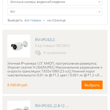
Уличные камеры видеонаблюдения
RVi
Выводить
все товары
на странице
RVi-IPC42LS
Код товара: 0023853
К сравнению
Уличная IP-камера 1/3” КМОП, прогрессивная развертка;
Формат сжатия: H.264/MJPEG; Максимальное разрешение и
скорость трансляции: 1920х1080 (25 к/с); Нижний порог
чувствительности: 0.01 лк @ F1.2 цвет / 0.001 лк @ F1.2 ч.б.;
Режим «день-ночь»: Механический ИК-фильтр;
Мегапиксельный объектив: 3.6 мм; ИК-подсветка: до 20
Выбрать
8 200.00 руб.
метров; Соответствие стандартам ONVIF; Класс защиты:
IP66; Диапазон рабочих температур: -40…+50°С; Питание:
PoE 802.3af / DC 12 В, 4,5 Вт; Габаритные размеры:
62×62×162 мм; Вес: 500 г; Сетевой клиент RVi ОПЕРАТОР
для Windows 7/8.
RVi-IPC42L (2.8-12 мм)