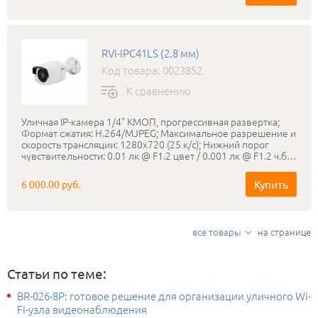
Диапазон рабочих температур: -40…+60°С; Питание: PoE
(IEEE802.3af) / DC 12 В, до 12 Вт; Габаритные размеры:
273х95х95 мм; в комплекте поставляется бесплатное
профессиональное программное обеспечение RVi-
RVi-IPC41LS (2.8 мм)
SmartPSS.
Код товара: 0023852
К сравнению
Уличная IP-камера 1/4” КМОП, прогрессивная развертка;
Формат сжатия: H.264/MJPEG; Максимальное разрешение и
скорость трансляции: 1280х720 (25 к/с); Нижний порог
чувствительности: 0.01 лк @ F1.2 цвет / 0.001 лк @ F1.2 ч.б.;
Режим «день-ночь»: Механический ИК-фильтр;
Мегапиксельный объектив: 2.8 мм; ИК-подсветка: до 20
Купить
6 000.00 руб.
метров; Соответствие стандартам ONVIF; Класс защиты:
IP66; Диапазон рабочих температур: -40…+50°С; Питание:
PoE 802.3af / DC 12 В, 4,5 Вт; Габаритные размеры:
62×62×162 мм; Вес: 500 г; Сетевой клиент RVi ОПЕРАТОР
все товары
на странице
для Windows 7/8.
Статьи по теме:
BR-026-8P: готовое решение для организации уличного Wi-
Fi-узла видеонаблюдения