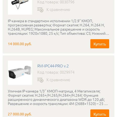
Код товара: 0030796
К сравнению
IP-камера в стандартном исполнении 1/2.9” КМОП,
прогрессивная развертка; Формат сжатия: H.264, H.264 H,
H.264B, MJPEG; Максимальное разрешение и скорость
трансляции: 1920х1080, 25 к/с; Тип объектива: CS; Нижний
порог чувствительности: 0.01 лк (Цвет), 0.005 лк (ИК вкл.);
Режим «день-ночь»: Механический ИК-фильтр; Аудио: 1/1;
Купить
14 000.00 руб.
Тревожные вх/вых: 1/1; «Коридорный режим», Defog, ROI;
Запись на MicroSD карту до 128 ГБ; Соответствие
стандартам ONVIF; Питание: PoE (802.3af) / DC 12 В / AC 24
В, не более 3 Вт; Диапазон рабочих температур:
-10°С...+50°С; Габаритные размеры: 142x78x65 мм; Вес: 360
RVI-IPC44-PRO v.2
г;
Код товара: 0029974
К сравнению
Уличная IP-камера 1/3'' КМОП-матрица, 4 Мегапикселя;
Формат сжатия: H.265+/H.265/H.264+/H.264; Функция
расширенного динамического диапазона WDR до 120 дБ;
Разрешение и скорость трансляции: 4M (2688×1520) – 25 к/
с; Встроенные интеллектуальные функции; Коридорный
режим; Видеопотоки с независимыми настройками: 3;
Купить
27 000.00 руб.
Нижний порог чувствительности: 0.03 лк @ F1.4 (Цвет), 0 лк