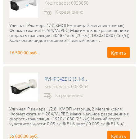
Код товара: 0023858
К сравнению
Уличная IP-камера 1/3" КМОП-матрица 3 мегапиксельная;
Формат сжатия: H.264/MJPEG; Максимальное разрешение и
скорость трансляции: 2048x1536 (20 к/с), 1920x1080 (25 к/с);
Количество видео потоков 2; Нижний порог
чувствительности: 0.01 лк @ F1.4 цвет / 0.005 лк @ F1.4 ч.б.;
Вариофокальный объектив: 2.7-12 мм с АРД; Режим «день-
Купить
16 500.00 руб.
ночь»: Механический ИК-фильтр; ИК-подсветка: до 30
метров; Соответствие стандартам ONVIF; Класс защиты:
IP66; Диапазон рабочих температур: -40…+60°С; Питание:
PoE (IEEE802.3af) / DC 12 В, не более 9 Вт; Габаритные
размеры: 212х80х72 мм; Вес: 650 г; В комплекте
RVi-IPC42Z12 (5.1-61.2 мм)
поставляется бесплатное профессиональное программное
обеспечение RVi-SmartPSS.
Код товара: 0023854
К сравнению
Уличная IP-камера 1/2.8'' КМОП-матрица, 2 Мегапикселя;
Формат сжатия: H.264/MJPEG; Максимальное разрешение и
скорость трансляции: 1920х1080 (25 к/с); Нижний порог
чувствительности: 0.05 лк @ F1.6 цвет / 0.005 лк @ F1.6 ч/б;
Режим «день-ночь»: Механический ИК-фильтр;
Трансфокатор: 5.1-61.2 мм; ИК-подсветка: До 100 метров;
Купить
55 000.00 руб.
Соответствие стандартам ONVIF; Класс защиты: IP66;