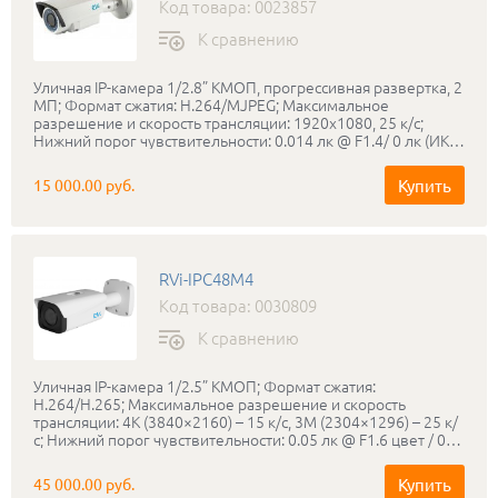
Код товара: 0023857
К сравнению
Уличная IP-камера 1/2.8” КМОП, прогрессивная развертка, 2
МП; Формат сжатия: H.264/MJPEG; Максимальное
разрешение и скорость трансляции: 1920х1080, 25 к/с;
Нижний порог чувствительности: 0.014 лк @ F1.4/ 0 лк (ИК
вкл); Вариофокальный объектив: 2.8-12 мм; Режим «день-
ночь»: Механический ИК-фильтр; ИК-подсветка: до 30
Купить
15 000.00 руб.
метров; Запись на micro SD карту до 64 ГБ; Соответствие
стандартам ONVIF; Класс защиты: IP66; Диапазон рабочих
температур: -40…+50°С; Питание: PoE / DC 12 В; Габаритные
размеры: 248.44х92.4х87.7 мм; Вес: 1.2 кг; В комплекте
поставляется бесплатное профессиональное программное
RVi-IPC48M4
обеспечение RVi-SmartPSS.
Код товара: 0030809
К сравнению
Уличная IP-камера 1/2.5” КМОП; Формат сжатия:
H.264/H.265; Максимальное разрешение и скорость
трансляции: 4K (3840×2160) – 15 к/с, 3M (2304×1296) – 25 к/
с; Нижний порог чувствительности: 0.05 лк @ F1.6 цвет / 0
лк @ F1.6 ч/б (ИК вкл.); Режим «день-ночь»:
Электромеханический ИК-фильтр; Объектив:
Купить
45 000.00 руб.
Моторизованный 2.7-12 мм с АРД; ИК-подсветка: до 50