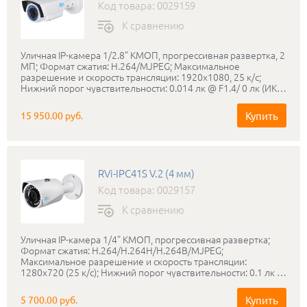
Код товара: 0029159
К сравнению
Уличная IP-камера 1/2.8” КМОП, прогрессивная развертка, 2
МП; Формат сжатия: H.264/MJPEG; Максимальное
разрешение и скорость трансляции: 1920х1080, 25 к/с;
Нижний порог чувствительности: 0.014 лк @ F1.4/ 0 лк (ИК
вкл); Вариофокальный объектив: 2.8-12 мм; Режим «день-
ночь»: Механический ИК-фильтр; ИК-подсветка: до 30
Купить
15 950.00 руб.
метров; Запись на micro SD карту до 128 ГБ; Соответствие
стандартам ONVIF; Класс защиты: IP66; Диапазон рабочих
температур: -40…+50°С; Питание: PoE 802.3af / DC 12 В, <7.5
Вт; Габаритные размеры: 248.44х92.4х87.7 мм; Вес: 1.2 кг; В
комплекте поставляется бесплатное профессиональное
RVi-IPC41S V.2 (4 мм)
программное обеспечение RVi-SmartPSS
Код товара: 0029157
К сравнению
Уличная IP-камера 1/4” КМОП, прогрессивная развертка;
Формат сжатия: H.264/H.264H/H.264B/MJPEG;
Максимальное разрешение и скорость трансляции:
1280х720 (25 к/с); Нижний порог чувствительности: 0.1 лк /
F2.0 (Цвет), 0 лк (ИК вкл.); Режим «день-ночь»:
Механический ИК-фильтр; Объектив: 4 мм; ИК-подсветка:
Купить
5 700.00 руб.
до 30 метров; Особенности: «Коридорный формат»;