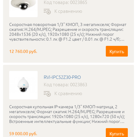
+60°С; Настенный кронштейн в комплекте, Габаритные
Код товара: 0023865
размеры: 186х309 мм; Вес: 3.5 кг; В комплекте поставляется
бесплатное профессиональное программное обеспечение
К сравнению
RVi-SmartPSS.
Скоростная поворотная 1/3” КМОП, 3 мегапикселя; Формат
сжатия: H.264/MJPEG; Разрешение и скорость трансляции:
2048x1536 (20 к/с), 1920х1080 (25 к/c); Нижний порог
чувствительности: 0.1 лк @ F1.2 цвет / 0.01 лк @ F1.2 ч/б;
Встроенный микрофон; Объектив: 3.6 мм (3-х кратный
цифровой зум); Максимальный угол поворота/наклона:
Купить
12 760.00 руб.
360/90°; Максимальная скорость поворота/наклона: 100°/
сек; Запись на micro SD карту до 64 ГБ; Питание: DC 12 В /
PoE(IEEE802.3at); Соответствие стандартам ONVIF; Класс
защиты: IP66; Диапазон рабочих температур: -40…+50°С;
Габаритные размеры: Ø130х58 мм; Вес: 250 г; В комплекте
RVi-IPC52Z30-PRO
поставляется бесплатное профессиональное программное
обеспечение RVi-SmartPSS.
Код товара: 0023863
К сравнению
Скоростная купольная IP-камера 1/3” КМОП-матрица, 2
мегапикселя; Формат сжатия: H.264/MJPEG; Разрешение и
скорость трансляции: 1920х1080 (25 к/с), 1280х720 (50 к/c);
Встроенные интеллектуальные функции; Нижний порог
чувствительности: 0.05 лк @ F1.6 цвет / 0.005 лк @ F1.6 ч/б;
Объектив с 30-ти кратным оптическим увеличением: 4.3-
Купить
59 000.00 руб.
129 мм; Режим «день-ночь»: Механический ИК-фильтр;