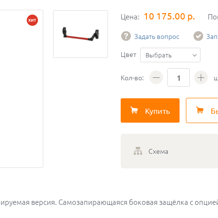
10 175.00 р.
Цена:
По
Задать вопрос
Зап
Цвет
Выбрать
Кол-во:
ш
Купить
Б
Схема
онируемая версия. Самозапирающаяся боковая защёлка с опцией 