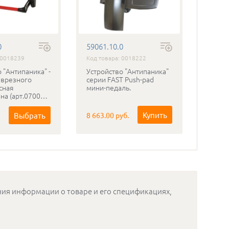
0
59061.10.0
43110
 0018239
Код товара: 0018222
Код то
 "Антипаника" -
Устройство "Антипаника"
Замок
 врезного
серии FAST Push-pad
врезн
сная
мини-педаль.
створ
на (арт.07007)
 не входит!
Купить
Выбрать
8 663.00 руб.
3 988.
ения информации о товаре и его спецификациях,