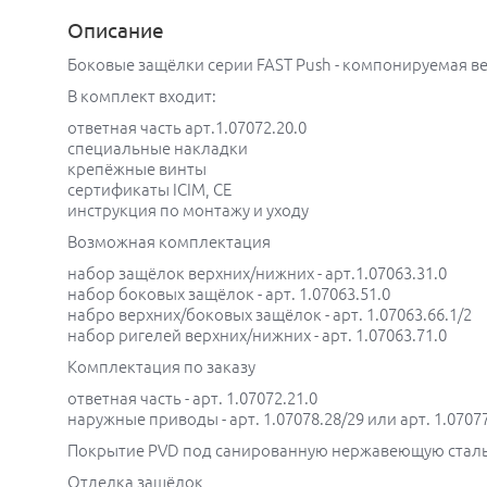
Описание
Боковые защёлки серии FAST Push - компонируемая в
В комплект входит:
ответная часть арт.1.07072.20.0
специальные накладки
крепёжные винты
сертификаты ICIM, CE
инструкция по монтажу и уходу
Возможная комплектация
набор защёлок верхних/нижних - арт.1.07063.31.0
набор боковых защёлок - арт. 1.07063.51.0
набро верхних/боковых защёлок - арт. 1.07063.66.1/2
набор ригелей верхних/нижних - арт. 1.07063.71.0
Комплектация по заказу
ответная часть - арт. 1.07072.21.0
наружные приводы - арт. 1.07078.28/29 или арт. 1.07077
Покрытие PVD под санированную нержавеющую стал
Отделка защёлок