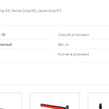
тд.43), белая (отд.45), серая (отд.97)
x 10
Способ установки
красный
Вес, кг.
Кол-во в упаковке