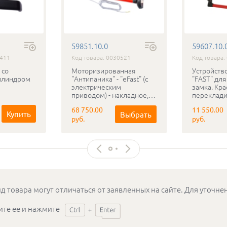
59851.10.0
59607.10.
1411
Код товара: 0030521
Код товара:
 со
Моторизированная
Устройство
илиндром
"Антипаника" - "eFast" (с
"FAST" для
электрическим
замка. Кра
приводом) - накладное,
переклади
1200 мм
в комплект
68 750.00
11 550.00
Купить
Выбрать
руб.
руб.
д товара могут отличаться от заявленных на сайте. Для уточн
ите ее и нажмите