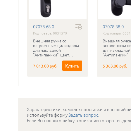
07078.68.0
07078.38.0
Код товара: 0031579
Код товара: 003
ый
Внешняя ручка со
Внешняя ручка
вной
встроенным цилиндром
встроенным ц
для накладной
для накладной
"Антипаники", цвет
"Антипаники"
черный
упить
Купить
7 013.00 руб.
5 363.00 руб.
Характеристики, комплект поставки и внешний ви
используйте форму
Задать вопрос
.
Если Вы нашли ошибку в описании товара - выдел