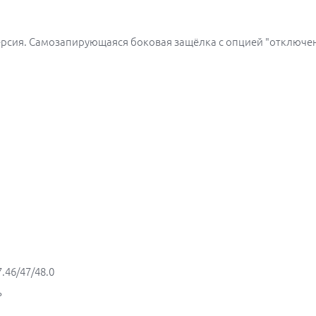
ерсия. Самозапирующаяся боковая защёлка с опцией "отключе
.46/47/48.0
ь