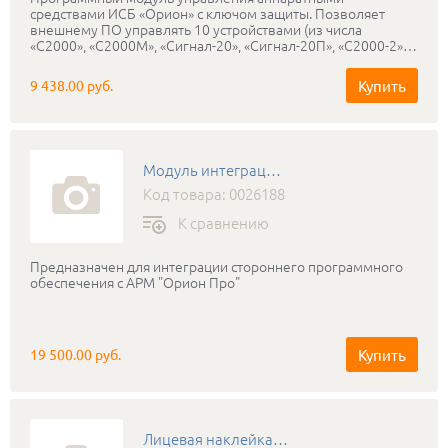
средствами ИСБ «Орион» с ключом защиты. Позволяет
внешнему ПО управлять 10 устройствами (из числа
«С2000», «С2000М», «Сигнал-20», «Сигнал-20П», «С2000-2»,
«С2000-4», «С2000-КДЛ», «С2000-СП1», «С2000-К», «С2000-
КС», «С2000-БИ», «С2000-ИТ», «С2000-АСПТ», «С2000-КПБ»).
Купить
9 438.00 руб.
Функции: охранная, пожарная сигнализация, контроль
доступа, управление пожарной автоматикой (поставляется
с ключом защиты)
Модуль интеграции Орион Про
Код товара: 0026188
К сравнению
Предназначен для интеграции стороннего программного
обеспечения с АРМ "Орион Про"
Купить
19 500.00 руб.
Лицевая наклейка С2000-БИ