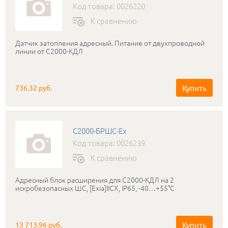
Код товара: 0026220
К сравнению
Датчик затопления адресный. Питание от двухпроводной
линии от С2000-КДЛ
Купить
736.32 руб.
С2000-БРШС-Ех
Код товара: 0026239
К сравнению
Адресный блок расширения для С2000-КДЛ на 2
искробезопасных ШС, [Exia]IICХ, IP65, -40…+55°С
Купить
13 713.96 руб.