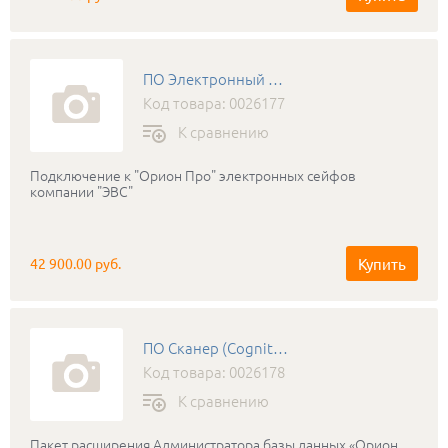
версии 2.03 и выше)
ПО Электронный сейф (Драйвер СК-24)
Код товара: 0026177
К сравнению
Подключение к "Орион Про" электронных сейфов
компании "ЭВС"
Купить
42 900.00 руб.
ПО Сканер (Cognitive Passport API)
Код товара: 0026178
К сравнению
Пакет расширения Администратора базы данных «Орион