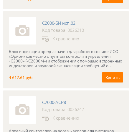
С2000-БИ исп.02
Код товара: 0026210
К сравнению
Блок индикации предназначен для работы в составе ИСО
«Орион» совместно с пультом контроля и управления
«С2000» («С2000М») и отображения с помощью встроенных
индикаторов и звуковой сигнализации сообщений о
событиях в 60 разделах системы., Управление разделами с
помощью ключей Touch Memory
Купить
4 612.61 руб.
С2000-АСР8
Код товара: 0026242
К сравнению
Адресный контроллер на восемь входов для счетчиков