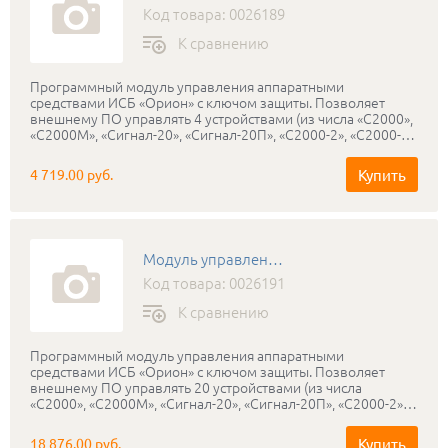
Код товара: 0026189
К сравнению
Программный модуль управления аппаратными
средствами ИСБ «Орион» с ключом защиты. Позволяет
внешнему ПО управлять 4 устройствами (из числа «С2000»,
«С2000М», «Сигнал-20», «Сигнал-20П», «С2000-2», «С2000-4»,
«С2000-КДЛ», «С2000-СП1», «С2000-К», «С2000-КС», «С2000-
БИ», «С2000-ИТ», «С2000-АСПТ», «С2000-КПБ»). Функции:
Купить
4 719.00 руб.
охранная, пожарная сигнализация, контроль доступа,
управление пожарной автоматикой (поставляется с ключом
защиты)
Модуль управления ИСО Орион исп.20
Код товара: 0026191
К сравнению
Программный модуль управления аппаратными
средствами ИСБ «Орион» с ключом защиты. Позволяет
внешнему ПО управлять 20 устройствами (из числа
«С2000», «С2000М», «Сигнал-20», «Сигнал-20П», «С2000-2»,
«С2000-4», «С2000-КДЛ», «С2000-СП1», «С2000-К», «С2000-
КС», «С2000-БИ», «С2000-ИТ», «С2000-АСПТ», «С2000-КПБ»).
Купить
18 876.00 руб.