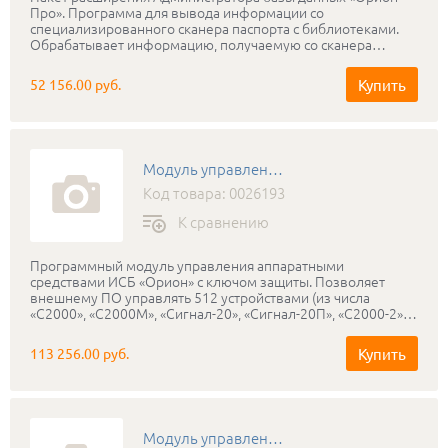
Про». Программа для вывода информации со
специализированного сканера паспорта с библиотеками.
Обрабатывает информацию, получаемую со сканера
паспорта и передает ее в базу данных АРМ «Орион Про».
Поставляется в отдельном дистрибутиве с ключом защиты
Купить
52 156.00 руб.
Модуль управления ИСО Орион исп.512
Код товара: 0026193
К сравнению
Программный модуль управления аппаратными
средствами ИСБ «Орион» с ключом защиты. Позволяет
внешнему ПО управлять 512 устройствами (из числа
«С2000», «С2000М», «Сигнал-20», «Сигнал-20П», «С2000-2»,
«С2000-4», «С2000-КДЛ», «С2000-СП1», «С2000-К», «С2000-
КС», «С2000-БИ», «С2000-ИТ», «С2000-АСПТ», «С2000-КПБ»).
Купить
113 256.00 руб.
Функции: охранная, пожарная сигнализация, контроль
доступа, управление пожарной автоматикой (поставляется
с ключом защиты)
Модуль управления ИСО Орион исп.4