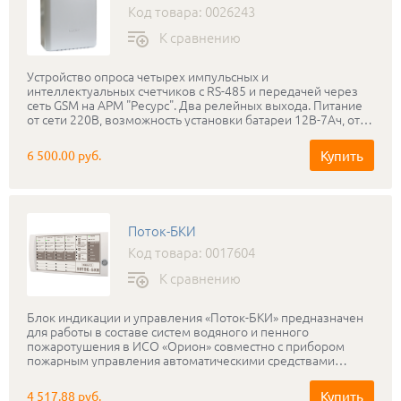
Код товара: 0026243
К сравнению
Устройство опроса четырех импульсных и
интеллектуальных счетчиков с RS-485 и передачей через
сеть GSM на АРМ "Ресурс". Два релейных выхода. Питание
от сети 220В, возможность установки батареи 12В-7Ач, от
минус 30 до +55°С
Купить
6 500.00 руб.
Поток-БКИ
Код товара: 0017604
К сравнению
Блок индикации и управления «Поток-БКИ» предназначен
для работы в составе систем водяного и пенного
пожаротушения в ИСО «Орион» совместно с прибором
пожарным управления автоматическими средствами
водяного пожаротушения «Поток-3Н» версии 1.04 и выше
под управлением сетевого контроллера (пульта «С2000М»
Купить
4 517.88 руб.