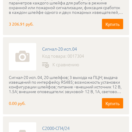
параметров каждого шлейфа для работы в режиме
охранной или пожарной сигнализации, фиксация сработок
в каждом шлейфе одного и двух пожарных извещателей,
выходы управления пожаротушением, наличие
интерфейса RS-485, управление от пульта «С2000» или от
Купить
3 206.91 руб.
ПЭВМ. Металлический корпус
Сигнал-20 исп.04
Код товара: 0017304
К сравнению
Сигнал-20 исп. 04, 20 шлейфов; 3 выхода на ПЦН; выдача
извещений по интерфейсу RS485; возможность установки
конфигурации шлейфов; питание –внешний источник 12 В,
1.5А; внешние оповещатели: звуковой- 12 В, 1А, световой –
12 В, 50 мА.
Купить
0.00 руб.
С2000-СП4/24