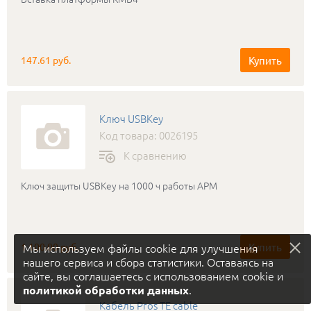
Купить
147.61 руб.
Ключ USBKey
Код товара: 0026195
К сравнению
Ключ защиты USBKey на 1000 ч работы АРМ
Купить
Мы используем файлы cookie для улучшения
1 100.00 руб.
нашего сервиса и сбора статистики. Оставаясь на
сайте, вы соглашаетесь с использованием cookie и
.
политикой обработки данных
Кабель Pros TE cable