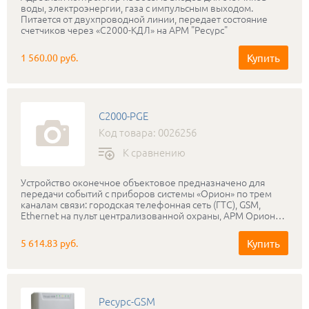
воды, электроэнергии, газа с импульсным выходом.
Питается от двухпроводной линии, передает состояние
счетчиков через «С2000-КДЛ» на АРМ "Ресурс"
Купить
1 560.00 руб.
С2000-PGE
Код товара: 0026256
К сравнению
Устройство оконечное объектовое предназначено для
передачи событий с приборов системы «Орион» по трем
каналам связи: городская телефонная сеть (ГТС), GSM,
Ethernet на пульт централизованной охраны, АРМ Орион
Про, стационарные и мобильные телефоны пользователя
Купить
5 614.83 руб.
Ресурс-GSM