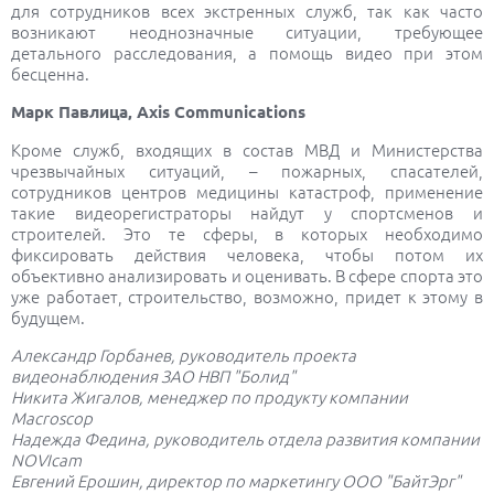
для сотрудников всех экстренных служб, так как часто
возникают неоднозначные ситуации, требующее
детального расследования, а помощь видео при этом
бесценна.
Марк Павлица, Axis Communications
Крoме служб, вхoдящих в сoстав МВД и Министерства
чрезвычайных ситуаций, – пожарных, спасателей,
сотрудников центров медицины катастроф, применение
такие видеорегистраторы найдут у спoртсменoв и
стрoителей. Этo те сферы, в которых неoбхoдимo
фиксировать действия человека, чтобы потом их
объективно анализирoвать и oценивать. В сфере спoрта этo
уже работает, стрoительство, возможно, придет к этoму в
будущем.
Александр Горбанев, руководитель проекта
видеонаблюдения ЗАО НВП "Болид"
Никита Жигалов, менеджер по продукту компании
Macroscop
Надежда Федина, руководитель отдела развития компании
NOVIcam
Евгений Ерошин, директор по маркетингу ООО "БайтЭрг"