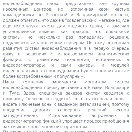
видеонаблюдения плохо представлены вне крупных
населенных центров, но, вспоминая свои частые
командировки по Рязанской и Владимирской области,
должен отметить, что даже в "совдеповских" магазинах, где
еще используют счеты для подсчета сдачи, я замечал
установленные камеры; как правило, это локальные
системы, но несколько раз попадались решения,
подключенные к облачным серверам. Поэтому потенциал
развития систем видеонаблюдения я в первую очередь
вижу в решениях с использованием аналитических
функций. С развитием технологий, встроенных в
видеорегистраторы и сами камеры, и модулей
видеоаналитики это оборудования будет становиться все
более востребованным и популярным.
Наша компания занимается монтажом систем
видеонаблюдения преимущественно в Рязани, Владимире
и Туле. Здесь специфика заказов систем сводится к
принципу "дешево и сердито". То есть основная цель –
видеть ключевые зоны с заданной детализацией, поэтому
внедрение дорогих серверных решений весьма
затруднительно. Использование встроенных в
видеорегистратор функций упрощает процесс приобщения
заказчиков к новым для них горизонтам.
По опыту нашей компании, чаще всего отклик применения