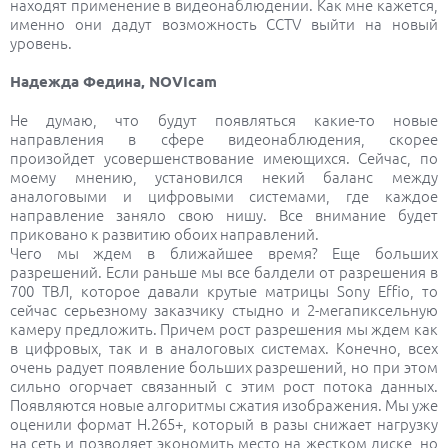
находят применение в видеонаблюдении. Как мне кажется,
именно они дадут возможность CCTV выйти на новый
уровень.
Надежда Федина, NOVIcam
Не думаю, что будут появляться какие-то новые
направления в сфере видеонаблюдения, скорее
произойдет усовершенствование имеющихся. Сейчас, по
моему мнению, установился некий баланс между
аналоговыми и цифровыми системами, где каждое
направление заняло свою нишу. Все внимание будет
приковано к развитию обоих направлений.
Чего мы ждем в ближайшее время? Еще больших
разрешений. Если раньше мы все балдели от разрешения в
700 ТВЛ, которое давали крутые матрицы Sony Effio, то
сейчас серьезному заказчику стыдно и 2-мегапиксельную
камеру предложить. Причем рост разрешения мы ждем как
в цифровых, так и в аналоговых системах. Конечно, всех
очень радует появление больших разрешений, но при этом
сильно огорчает связанный с этим рост потока данных.
Появляются новые алгоритмы сжатия изображения. Мы уже
оценили формат H.265+, который в разы снижает нагрузку
на сеть и позволяет экономить место на жестком диске, но