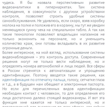
чудеса. Я бы назвала перспективным развитие
видеоаналитики в гипермаркетах. Там система
наблюдения, в совокупности с другими устройствами
контроля, позволяет строить удобные системы
самообслуживания. Не удивлюсь, если скоро, взяв коробку
молока на полке и положив его в корзину, мы тут же увидим
меняющуюся сумму чека на специальном табло. А так как
такие технологии позволяют владельцам магазинов не
только экономить на персонале, но и уменьшить
количество краж, они готовы вкладывать в их развитие
огромные деньги.
Более интересное, на мой взгляд, использование системы
видеонаблюдения – это контроль доступа. Современные
решения могут не только вести наблюдение, но и
определять номера автомобилей и лица людей. Все сферы
в России стремятся к автоматизации и упрощению
идентификации. Поэтому вводятся такие решения, как
идентификация по отпечатку пальца
, голосу, сетчатке глаза
и т.д., а в будущем нам обещают и электронные паспорта.
Но если для перечисленных видов идентификации
необходим контакт с человеком, то для определения его
лица достаточно далеко стоящей видеокамеры. И вот эта
функция мне кажется не только интересной, но и
перспективной для внедрения во всех сферах, где сейчас