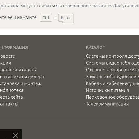
д товара могут отличаться от заявленных на сайте. Для уточн
ите ее и нажмите
ИНФОРМАЦИЯ
КАТАЛОГ
овости
Системы контроля дост
Акции
Системы видеонаблюд
оставка и оплата
Охранно-пожарная сиг
ертификаты дилера
Звуковое оборудование
становка и монтаж
Кабель и кабеленесущи
иблиотека
Источники питания
арта сайта
Парковочное оборудов
онтакты
Телекоммуникация