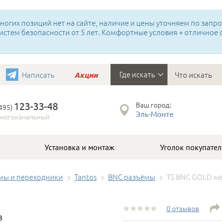
огих позиций нет на сайте, наличие и цены уточняем по запрос
истем безопасности от 5 лет. Комфортные условия + отличное
Где искать
Написать
Акции
123-33-48
Ваш город:
(495)
Эль-Монте
ногоканальный
Установка и монтаж
Уголок покупател
мы и переходники
Tantos
BNC разъёмы
TS BNC GOLD м
0 отзывов
3