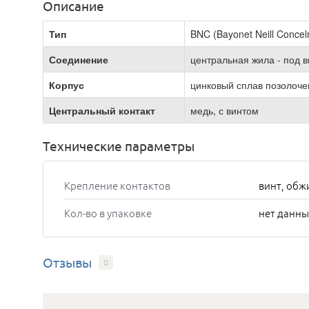
Описание
Тип
BNC (Bayonet Neill Conce
Соединение
центральная жила - под в
Корпус
цинковый сплав позолоче
Центральный контакт
медь, с винтом
Технические параметры
Крепление контактов
винт, обж
Кол-во в упаковке
нет данны
Отзывы
0