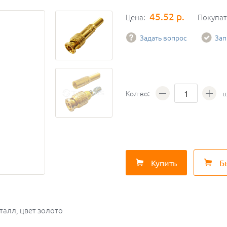
45.52 р.
Цена:
Покупа
Задать вопрос
Зап
Кол-во:
ш
Купить
Б
талл, цвет золото