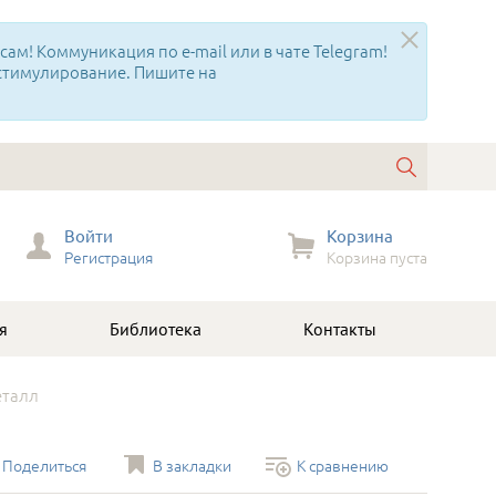
ам! Коммуникация по e-mail или в чате Telegram!
 стимулирование. Пишите на
Войти
Корзина
Регистрация
Корзина пуста
я
Библиотека
Контакты
еталл
Поделиться
В закладки
К сравнению