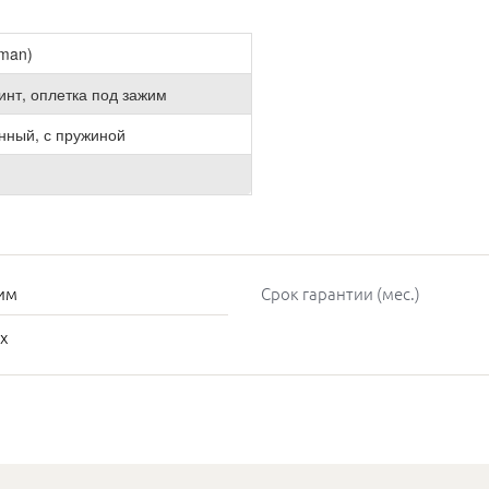
lman)
инт, оплетка под зажим
нный, с пружиной
им
Срок гарантии (мес.)
х