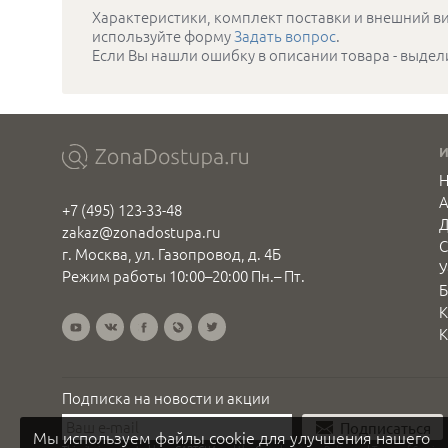
Характеристики, комплект поставки и внешний ви
используйте форму
Задать вопрос
.
Если Вы нашли ошибку в описании товара - выдел
Н
+7 (495) 123-33-48
Д
zakaz@zonadostupa.ru
С
г. Москва, ул. Газопровод, д. 4Б
У
Режим работы 10:00–20:00 Пн.– Пт.
Б
К
К
Подписка на новости и акции
Подписаться
Мы используем файлы cookie для улучшения нашего