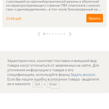
с изоляцией из кремнийорганической резины и оболочкой
из нераспространяющего горение ПВХ пластиката с низким
газо- и дымовыделением , в том числе бронированный на
рабочее напряжение 0.3-0.5 кВ, сохраняющий
работоспособность в условиях открытого пламени в течении
Купить
23.60 руб.
180мин.
Характеристики, комплект поставки и внешний вид
товара могут отличаться от заявленных на сайте. Для
уточнения информации о товаре и его
спецификациях, используйте форму
Задать вопрос
.
Если Вы нашли ошибку в описании товара - выделите
ее и нажмите