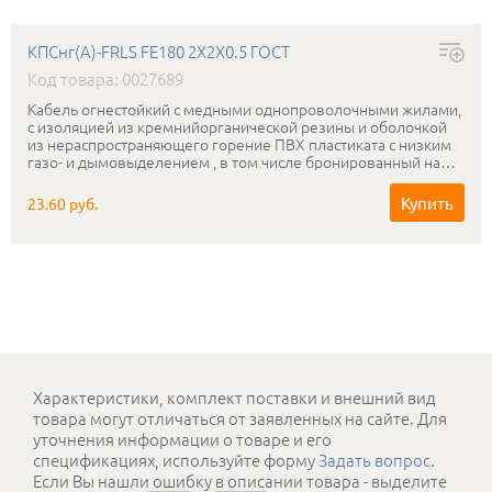
КПСнг(А)-FRLS FE180 2Х2Х0.5 ГОСТ
Код товара: 0027689
Кабель огнестойкий с медными однопроволочными жилами,
с изоляцией из кремнийорганической резины и оболочкой
из нераспространяющего горение ПВХ пластиката с низким
газо- и дымовыделением , в том числе бронированный на
рабочее напряжение 0.3-0.5 кВ, сохраняющий
работоспособность в условиях открытого пламени в течении
Купить
23.60 руб.
180мин.
Характеристики, комплект поставки и внешний вид
товара могут отличаться от заявленных на сайте. Для
уточнения информации о товаре и его
спецификациях, используйте форму
Задать вопрос
.
Если Вы нашли ошибку в описании товара - выделите