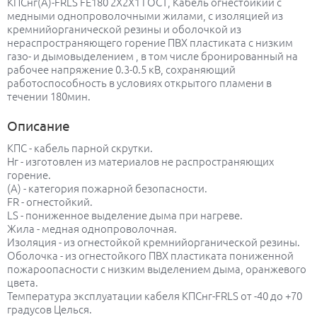
КПСнг(А)-FRLS FE180 2Х2Х1 ГОСТ, Кабель огнестойкий с
медными однопроволочными жилами, с изоляцией из
кремнийорганической резины и оболочкой из
нераспространяющего горение ПВХ пластиката с низким
газо- и дымовыделением , в том числе бронированный на
рабочее напряжение 0.3-0.5 кВ, сохраняющий
работоспособность в условиях открытого пламени в
течении 180мин.
Описание
КПС - кабель парной скрутки.
Нг - изготовлен из материалов не распространяющих
горение.
(А) - категория пожарной безопасности.
FR - огнестойкий.
LS - пониженное выделение дыма при нагреве.
Жила - медная однопроволочная.
Изоляция - из огнестойкой кремнийорганической резины.
Оболочка - из огнестойкого ПВХ пластиката пониженной
пожароопасности с низким выделением дыма, оранжевого
цвета.
Температура эксплуатации кабеля КПСнг-FRLS от -40 до +70
градусов Целься.