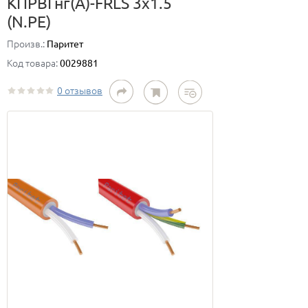
КПРВГнг(А)-FRLS 3х1.5
(N.PE)
Произв.:
Паритет
Код товара:
0029881
0 отзывов