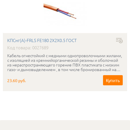
КПСнг(А)-FRLS FE180 2Х2Х0.5 ГОСТ
Код товара: 0027689
Кабель огнестойкий с медными однопроволочными жилами,
с изоляцией из кремнийорганической резины и оболочкой
из нераспространяющего горение ПВХ пластиката с низким
газо- и дымовыделением , в том числе бронированный на
рабочее напряжение 0.3-0.5 кВ, сохраняющий
работоспособность в условиях открытого пламени в течении
Купить
23.60 руб.
180мин.