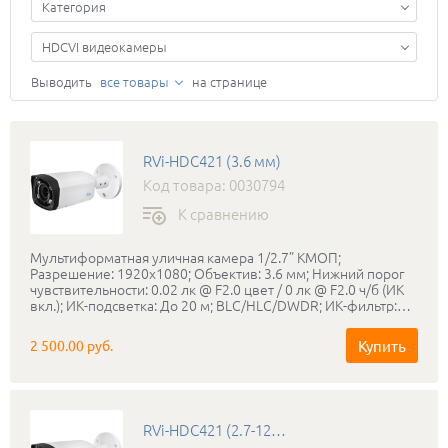
Категория
HDCVI видеокамеры
Выводить
все товары
на странице
RVi-HDC421 (3.6 мм)
Код товара: 0030794
К сравнению
Мультиформатная уличная камера 1/2.7” КМОП;
Разрешение: 1920x1080; Объектив: 3.6 мм; Нижний порог
чувствительности: 0.02 лк @ F2.0 цвет / 0 лк @ F2.0 ч/б (ИК
вкл.); ИК-подсветка: До 20 м; BLC/HLC/DWDR; ИК-фильтр:
Электромеханический ИК-фильтр; Питание: DC 12 В ±25%,
до 3 Вт; Дальность передачи сигнала (коаксильный кабель):
Купить
2 500.00 руб.
До 500 м; Класс защиты: P67; Диапазон рабочих температур:
-40°С...+60°С; Габаритные размеры:156×70×70 мм; Вес: 350
г;
RVi-HDC421 (2.7-12 мм)