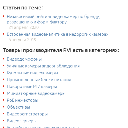
обходов; 5 шаблонов; 3D позиционирование.;
Настраиваемые параметры изображения:DNR(2D/3D), АРД,
Статьи по теме:
Авто фокус, AWB, AGC, BLC, HLC, DWDR; Протоколы: DH-SD,
Pelco-P/D (Авто определение), передача сигнала по
Независимый рейтинг видеокамер по бренду,
коаксиальному кабелю; 1 порт RS485; Питание: AC24V (блок
разрешению и форм-фактору
питания до 3А); Степень защиты корпуса:IP66; Диапазон
21 апреля 2020
рабочих температур: -40°С…60°С; Габаритные размеры:
Ø186х309 мм; Вес: 3,5 кг.
Встроенная видеоаналитика в недорогих камерах
5 августа 2019
Товары производителя RVi есть в категориях:
Видеодомофоны
Уличные камеры видеонаблюдения
Купольные видеокамеры
Промышленные блоки питания
Поворотные PTZ камеры
Миниатюрные видеокамеры
PoE инжекторы
Объективы
Видеорегистраторы
Видеосерверы
Устройства передачи видеосигнала