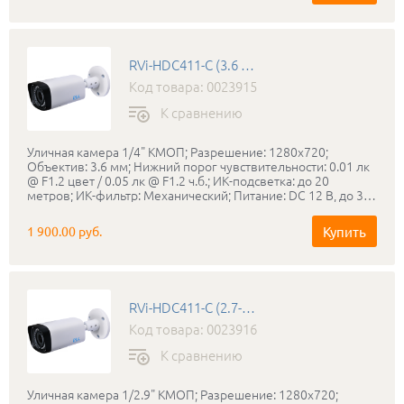
рабочих температур: -40°С...+60°С; Габаритные размеры:
Ø122x89 мм.
RVi-HDC411-C (3.6 мм)
Код товара: 0023915
К сравнению
Уличная камера 1/4" КМОП; Разрешение: 1280x720;
Объектив: 3.6 мм; Нижний порог чувствительности: 0.01 лк
@ F1.2 цвет / 0.05 лк @ F1.2 ч.б.; ИК-подсветка: до 20
метров; ИК-фильтр: Механический; Питание: DC 12 В, до 3
Вт; Дальность передачи сигнала (коаксильный кабель): До
800 м; Класс защиты: IP66; Диапазон рабочих температур:
Купить
1 900.00 руб.
-40…+50°С; Габаритные размеры: Ø95x154 мм; Вес: 350 г.
RVi-HDC411-C (2.7-12 мм)
Код товара: 0023916
К сравнению
Уличная камера 1/2.9" КМОП; Разрешение: 1280x720;