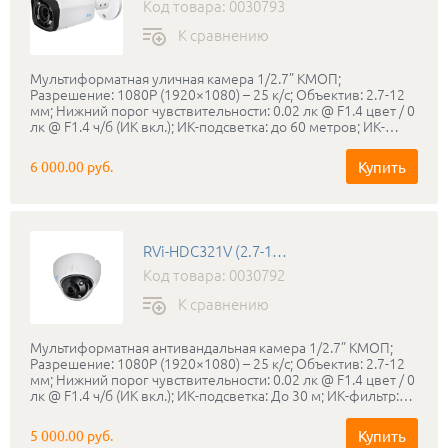
Код товара: 0030793
К сравнению
Мультиформатная уличная камера 1/2.7” КМОП;
Разрешение: 1080P (1920×1080) – 25 к/с; Объектив: 2.7-12
мм; Нижний порог чувствительности: 0.02 лк @ F1.4 цвет / 0
лк @ F1.4 ч/б (ИК вкл.); ИК-подсветка: до 60 метров; ИК-
фильтр: Электромеханический ИК-фильтр; Питание: DC 12 В
±25%, до 8.5 Вт; Дальность передачи сигнала (коаксильный
Купить
6 000.00 руб.
кабель): До 500 м; Класс защиты: IP67; Диапазон рабочих
температур: -40…+60°С; Габаритные размеры: 215×90×90
мм; Вес: 550 г
RVi-HDC321V (2.7-12 мм)
Код товара: 0030792
К сравнению
Мультиформатная антивандальная камера 1/2.7” КМОП;
Разрешение: 1080P (1920×1080) – 25 к/с; Объектив: 2.7-12
мм; Нижний порог чувствительности: 0.02 лк @ F1.4 цвет / 0
лк @ F1.4 ч/б (ИК вкл.); ИК-подсветка: До 30 м; ИК-фильтр:
Электромеханический ИК-фильтр; Питание: DC 12 В ±20%,
до 5,8 Вт; Дальность передачи сигнала (коаксильный
Купить
5 000.00 руб.
кабель): До 500 м; Класс защиты: IP67, IK10; Диапазон