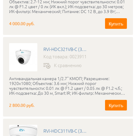
Объектив: 2.7-12 мм; Нижний порог чувствительности: 0.01
лк @ F1.2 цвет / 0 лк (ИК вкл.); ИК-подсветка: до 30 метров;
ИК-фильтр: Механический; Питание: DC 12 В, до 3.9 Вт;
Дальность передачи сигнала (коаксильный кабель): До 500
м; Класс защиты: IP66; Диапазон рабочих температур: -40…
Купить
4 000.00 руб.
+50°С; Габаритные размеры: 213x80x72 мм.
RVi-HDC321VB-C (3.6 мм)
Код товара: 0023911
К сравнению
Антивандальная камера 1/2.7" КМОП; Разрешение:
1920x1080; Объектив: 3.6 мм; Нижний порог
чувствительности: 0.01 лк @ F1.2 цвет / 0.05 лк @ F1.2 ч.б.;
ИК-подсветка: До 30 м, Smart IR; ИК-фильтр: Механический;
Питание: DC 12 В, до 2,5 Вт; Дальность передачи сигнала
(коаксильный кабель): До 500 м; Класс защиты: IP66;
Купить
2 800.00 руб.
Диапазон рабочих температур: -40…+50°С; Габаритные
размеры: Ø94 x80 мм; Вес: 350 г; Цвет корпуса: белый.
RVi-HDC311VB-C (3.6 мм)