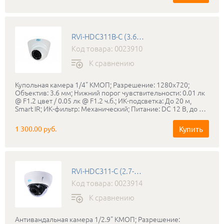
размеры: Ø119x98 мм.
RVi-HDC311B-C (3.6 мм)
Код товара: 0023910
К сравнению
Купольная камера 1/4" КМОП; Разрешение: 1280x720;
Объектив: 3.6 мм; Нижний порог чувствительности: 0.01 лк
@ F1.2 цвет / 0.05 лк @ F1.2 ч.б.; ИК-подсветка: До 20 м,
Smart IR; ИК-фильтр: Механический; Питание: DC 12 В, до 3
Вт; Дальность передачи сигнала (коаксильный кабель): До
800 м; Диапазон рабочих температур: -10°С… +50°С;
Купить
1 300.00 руб.
Габаритные размеры: Ø63.5 x160 мм; Вес:100 г; Материал:
пластик; Цвет корпуса: белый.
RVi-HDC311-C (2.7-12 мм)
Код товара: 0023914
К сравнению
Антивандальная камера 1/2.9" КМОП; Разрешение: