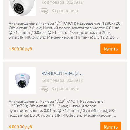
Код товара: 0023912
К сравнению
Антивандальная камера 1/4" КМОП; Разрешение: 1280x720;
Объектив: 3.6 мм; Нижний порог чувствительности: 0.01 лк
@ F1.2 цвет / 0.05 лк @ F1.2 ч.б.; ИК-подсветка: До 20 м,
Smart IR; ИК-фильтр: Механический; Питание: DC 12 В, до 3
Вт; Дальность передачи сигнала (коаксильный кабель): До
500 м; Класс защиты: IP66/ IK10; Диапазон рабочих
Купить
1 900.00 руб.
температур: -40… +50°С; Габаритные размеры: Ø94 x80 мм.
RVi-HDC311VB-C (2.7-12 мм)
Код товара: 0023913
К сравнению
Антивандальная камера 1/2.9" КМОП; Разрешение:
1280x720; Объектив: 2.7-12 мм; Нижний порог
чувствительности: 0.01 лк @ F1.2 цвет / 0 лк (ИК вкл.); ИК-
подсветка: До 30 м, Smart IR; ИК-фильтр: Механический;
Питание: DC 12 В, до 3.9 Вт; Дальность передачи сигнала
(коаксильный кабель): До 500 м; Класс защиты: IP66/ IK10;
Купить
4 000.00 руб.
Диапазон рабочих температур: -40… +50°С; Габаритные