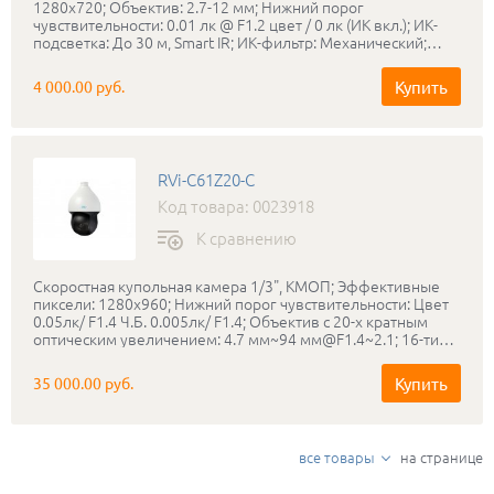
1280x720; Объектив: 2.7-12 мм; Нижний порог
чувствительности: 0.01 лк @ F1.2 цвет / 0 лк (ИК вкл.); ИК-
подсветка: До 30 м, Smart IR; ИК-фильтр: Механический;
Питание: DC 12 В, до 3.9 Вт; Дальность передачи сигнала
(коаксильный кабель): До 500 м; Класс защиты: IP66/ IK10;
Купить
4 000.00 руб.
Диапазон рабочих температур: -40°С… +50°С; Габаритные
размеры: Ø122x89 мм.
RVi-C61Z20-C
Код товара: 0023918
К сравнению
Скоростная купольная камера 1/3", КМОП; Эффективные
пиксели: 1280х960; Нижний порог чувствительности: Цвет
0.05лк/ F1.4 Ч.Б. 0.005лк/ F1.4; Объектив с 20-х кратным
оптическим увеличением: 4.7 мм~94 мм@F1.4~2.1; 16-ти
кратный цифровой зум; ИК-подсветка: до 100 метров (с
маскировкой); Режим «день-ночь»: Механический ИК-
Купить
35 000.00 руб.
фильтр; Отношение сигнал/шум: 55дБ (AGC выкл.);
Скорость масштабирования (1х Zoom – max Zoom): 4 сек;
Скорость поворота: до 400°/с; Угол поворота: горизонт
0°-360° / вертикаль 0°-180° (автопереворот); Скорость
все товары
на странице
поворота в ручном режиме; 0.1°-120°/с; Функционал
камеры: 300 предустановок; 5 автосканирований; 8