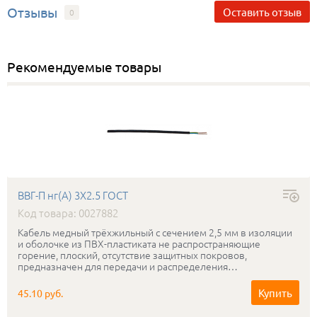
Отзывы
Оставить отзыв
0
Рекомендуемые товары
ВВГ-П нг(А) 3Х2.5 ГОСТ
Код товара: 0027882
Кабель медный трёхжильный с сечением 2,5 мм в изоляции
и оболочке из ПВХ-пластиката не распространяющие
горение, плоский, отсутствие защитных покровов,
предназначен для передачи и распределения
электроэнергии и электрических сигналов в стационарных
установках на номинальное переменное напряжение 660 В и
Купить
45.10 руб.
1000 В номинальной частоты 50 Гц или при постоянном
напряжении 1000 В и 1500 В соответственно.