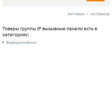
смартфонов. Переадресация вызова на приложение на
мобильном телефоне. Возможность подключить любой 4-х
проводной домофон. Класс защищенности: IP65,
все товары
на странице
температура эксплуатации: -40...+65 °С. Питание: +12 В (БП в
комплекте). Размеры: 130×45×25 мм. Цветовые решения:
золото+черный.
Товары группы IP вызывные панели есть в
категориях:
Видеодомофоны