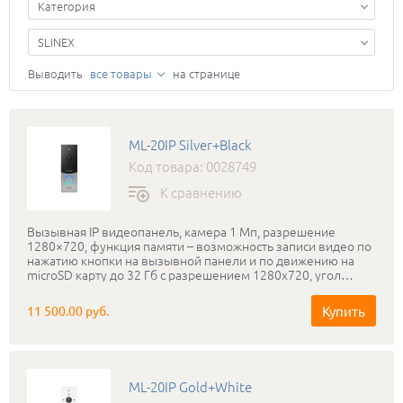
Категория
SLINEX
Выводить
все товары
на странице
ML-20IP Silver+Black
Код товара: 0028749
К сравнению
Вызывная IP видеопанель, камера 1 Мп, разрешение
1280×720, функция памяти – возможность записи видео по
нажатию кнопки на вызывной панели и по движению на
microSD карту до 32 Гб с разрешением 1280х720, угол
обзора: 125° по горизонтали, минимальная освещенность:
0,01 Люкс (ИК подсветка до 1 м) Подсветка кнопки.
Купить
11 500.00 руб.
Выносная антенна Wi-Fi. Удаленный просмотр со
смартфонов. Переадресация вызова на приложение на
мобильном телефоне. Возможность подключить любой 4-х
проводной домофон. Класс защищенности: IP65,
температура эксплуатации: -40...+65 °С. Питание: +12 В (БП в
ML-20IP Gold+White
комплекте). Размеры: 130×45×25 мм. Цветовые решения: