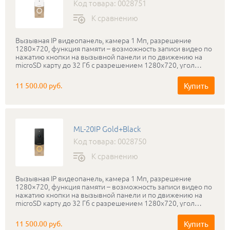
серебро+черный.
Код товара: 0028751
К сравнению
Вызывная IP видеопанель, камера 1 Мп, разрешение
1280×720, функция памяти – возможность записи видео по
нажатию кнопки на вызывной панели и по движению на
microSD карту до 32 Гб с разрешением 1280х720, угол
обзора: 125° по горизонтали, минимальная освещенность:
0,01 Люкс (ИК подсветка до 1 м) Подсветка кнопки.
Купить
11 500.00 руб.
Выносная антенна Wi-Fi. Удаленный просмотр со
смартфонов. Переадресация вызова на приложение на
мобильном телефоне. Возможность подключить любой 4-х
проводной домофон. Класс защищенности: IP65,
температура эксплуатации: -40...+65 °С. Питание: +12 В (БП в
ML-20IP Gold+Black
комплекте). Размеры: 130×45×25 мм. Цветовые решения:
золото+белый.
Код товара: 0028750
К сравнению
Вызывная IP видеопанель, камера 1 Мп, разрешение
1280×720, функция памяти – возможность записи видео по
нажатию кнопки на вызывной панели и по движению на
microSD карту до 32 Гб с разрешением 1280х720, угол
обзора: 125° по горизонтали, минимальная освещенность:
0,01 Люкс (ИК подсветка до 1 м) Подсветка кнопки.
Купить
11 500.00 руб.
Выносная антенна Wi-Fi. Удаленный просмотр со