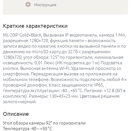
Инструкция
Краткие характеристики
ML-20IP Gold+Black, Вызывная IP видеопанель, камера 1 Мп,
разрешение 1280×720, функция памяти – возможность
записи видео по нажатию кнопки на вызывной панели и по
движению на microSD карту до 32 Гб с разрешением
1280х720, угол обзора: 125° по горизонтали, минимальная
освещенность: 0,01 Люкс (ИК подсветка до 1 м) Подсветка
кнопки. Выносная антенна Wi-Fi. Удаленный просмотр со
смартфонов. Переадресация вызова на приложение на
мобильном телефоне. Возможность подключить любой 4-х
проводной домофон. Класс защищенности: IP65,
температура эксплуатации: -40...+65 °С. Питание: +12 В (БП в
комплекте). Размеры: 130×45×25 мм. Цветовые решения:
золото+черный.
Описание
Угол обзора камеры 92° по горизонтали
Температура -40 – +50 °С