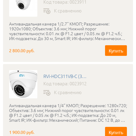
Код товара: 0023911
К сравнению
Антивандальная камера 1/2.7" КМОП; Разрешение:
1920x1080; Объектив: 3.6 мм; Нижний порог
чувствительности: 0.01 лк @ F1.2 цвет / 0.05 лк @ F1.2 ч.б.;
ИК-подсветка: До 30 м, Smart IR; ИК-фильтр: Механический;
Питание: DC 12 В, до 2,5 Вт; Дальность передачи сигнала
(коаксильный кабель): До 500 м; Класс защиты: IP66;
Купить
2 800.00 руб.
Диапазон рабочих температур: -40…+50°С; Габаритные
размеры: Ø94 x80 мм; Вес: 350 г; Цвет корпуса: белый.
RVi-HDC311VB-C (3.6 мм)
Код товара: 0023912
К сравнению
Антивандальная камера 1/4" КМОП; Разрешение: 1280x720;
Объектив: 3.6 мм; Нижний порог чувствительности: 0.01 лк
@ F1.2 цвет / 0.05 лк @ F1.2 ч.б.; ИК-подсветка: До 20 м,
Smart IR; ИК-фильтр: Механический; Питание: DC 12 В, до 3
Вт; Дальность передачи сигнала (коаксильный кабель): До
500 м; Класс защиты: IP66/ IK10; Диапазон рабочих
Купить
1 900.00 руб.
температур: -40… +50°С; Габаритные размеры: Ø94 x80 мм.