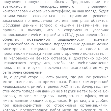
получения пропуска на объект. Предоставление же
возможности непосредственного управления
контроллерами через web-интерфейс, на наш взгляд, будет
отрицательно сказываться на принятии решения
заказчиком по внедрению системы для ряда объектов.
Обсуждая данный вопрос с нашими заказчиками, мы
пришли к выводу, что в современных условиях
использование web-интерфейса в СКУД, установленной на
объектах повышенной защищенности, все-таки
нецелесообразно. Конечно, передаваемые данные можно
зашифровать специальным образом и сделать их
практически недоступными для стороннего пользователя.
Но человеческий фактор остается, и достаточно одного
ненадежного сотрудника, чтобы это web-приложение
попало не в те руки, – последствия такого события могут
быть очень серьезные.
Но, с другой стороны, есть рынки, где данное решение
может замечательно применяться. Рынок коммерческой
недвижимости, ритейла, рынок ЖКХ и т. п. Во-первых, там
стоимость попадания данных не в те руки не так высока. Во-
вторых, многие менеджеры, находясь вне офиса, хотят
иметь данные о своих сотрудниках. В-третьих, это удобно
при взаимодействии со сторонними организациями,
которые предоставляют работников по аутсорсингу, в-