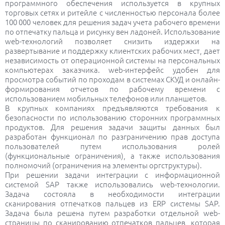
программного обеспечения используется в крупных
торговых сетях и ритейле с численностью персонала более
100 000 человек для решения задач учета рабочего времени
по отпечатку пальца и рисунку вен ладоней. Использование
web-технологий позволяет снизить издержки на
развертывание и поддержку клиентских рабочих мест, дает
независимость от операционной системы на персональных
компьютерах заказчика. web-интерфейс удобен для
просмотра событий по проходам в системах СКУД и онлайн-
формирования отчетов по рабочему времени c
использованием мобильных телефонов или планшетов.
В крупных компаниях предъявляются требования к
безопасности по использованию сторонних программных
продуктов. Для решения задачи защиты данных был
разработан функционал по разграничению прав доступа
пользователей путем использования ролей
(функциональные ограничения), а также использования
полномочий (ограничения на элементы оргструктуры).
При решении задачи интеграции с информационной
системой SAP также использовались web-технологии.
Задача состояла в необходимости интеграции
сканирования отпечатков пальцев из ERP системы SAP.
Задача была решена путем разработки отдельной web-
страницы по сканированию отпечатков пальцев, которая