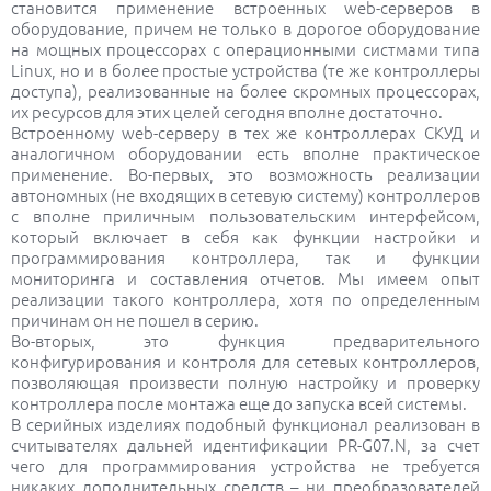
становится применение встроенных web-серверов в
оборудование, причем не только в дорогое оборудование
на мощных процессорах с операционными систмами типа
Linux, но и в более простые устройства (те же контроллеры
доступа), реализованные на более скромных процессорах,
их ресурсов для этих целей сегодня вполне достаточно.
Встроенному web-серверу в тех же контроллерах СКУД и
аналогичном оборудовании есть вполне практическое
применение. Во-первых, это возможность реализации
автономных (не входящих в сетевую систему) контроллеров
с вполне приличным пользовательским интерфейсом,
который включает в себя как функции настройки и
программирования контроллера, так и функции
мониторинга и составления отчетов. Мы имеем опыт
реализации такого контроллера, хотя по определенным
причинам он не пошел в серию.
Во-вторых, это функция предварительного
конфигурирования и контроля для сетевых контроллеров,
позволяющая произвести полную настройку и проверку
контроллера после монтажа еще до запуска всей системы.
В серийных изделиях подобный функционал реализован в
считывателях дальней идентификации PR-G07.N, за счет
чего для программирования устройства не требуется
никаких дополнительных средств – ни преобразователей