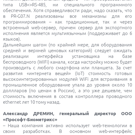
типа USB<>RS-485, ни специального программного
обеспечения. Хотя справедливости ради, надо сказать, что
в PR-G07.N реализованы все механизмы для его
программирования – как традиционные, так и через
встроенный web-сервер, причем сервер для экспортного
исполнения является мультиязычным (поддерживает до 6
языков).
Дальнейшим шагом (по крайней мере, для оборудования
средней и верхней ценовых категорий) следует ожидать
реализации интерфейса установщика на базе
беспроводного (WiFi) канала, когда настройку можно будет
производить с любого смартфона или планшета. За счет
развития «интернета вещей» (IoT) стоимость готовых
высокоинтегрированных модулей WiFi для встраивания в
промышленное оборудование упала до уровня около 10
доллларов (по ценам в России), а это уже дешевле, чем
стоимость включения в состав контроллера проводного
ethernet лет 10 тому назад.
Александр ДРЕМИН, генеральный директор ООО
«Прософт-Биометрикс»
– Наша компания активно использует web-технологии в
своих разработках. В основном web-интерфейс