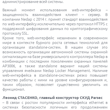
администрирование всей системы.
Важный момент использования web-интерфейса –
защищенность взаимодействия клиент – сервер. В
компании Nedap с 2014 г. принят стандарт взаимодействия
по web-интерфейсу исключительно через протокол HTTPS с
поддержкой шифрования данных по криптографическому
протоколу SSL.
Кроме того, web-интерфейс незаменим в современном
мире в контексте бурного роста сетевых технологий для
организации standalone-систем. В нашем случае это
возможность организации автономной системы охранной
сигнализации на базе универсального контроллера Nedap в
комбинации с последним поколением охранных панелей
AP3006, а также standalone вариант нашей системы
управления ячейками Nedap Locker Management. Наличие
web-интерфейса в standalone-системах резко повышает
качество работы с ними на уровне конфигурирования и,
таким образом, позволяет существенно увеличить их
функционал.
Леонид СТАСЕНКО, главный конструктор СКУД Parsec
– В связи с ростом популярности интерфейса ethernet в
системах безопасности логичным его продолжением