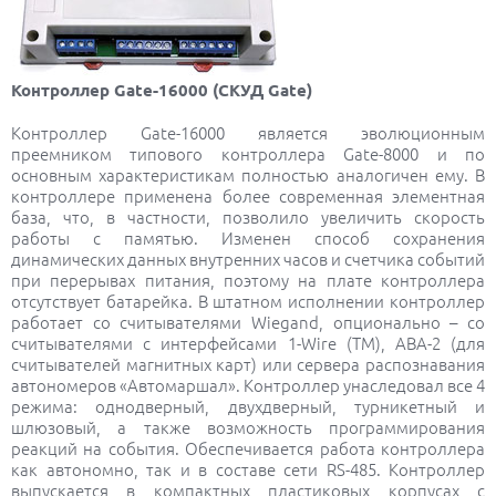
Контроллер Gate-16000 (СКУД Gate)
Контроллер Gate-16000 является эволюционным
преемником типового контроллера Gate-8000 и по
основным характеристикам полностью аналогичен ему. В
контроллере применена более современная элементная
база, что, в частности, позволило увеличить скорость
работы с памятью. Изменен способ сохранения
динамических данных внутренних часов и счетчика событий
при перерывах питания, поэтому на плате контроллера
отсутствует батарейка. В штатном исполнении контроллер
работает со считывателями Wiegand, опционально – со
считывателями с интерфейсами 1-Wire (TM), АВА-2 (для
считывателей магнитных карт) или сервера распознавания
автономеров «Автомаршал». Контроллер унаследовал все 4
режима: однодверный, двухдверный, турникетный и
шлюзовый, а также возможность программирования
реакций на события. Обеспечивается работа контроллера
как автономно, так и в составе сети RS-485. Контроллер
выпускается в компактных пластиковых корпусах с