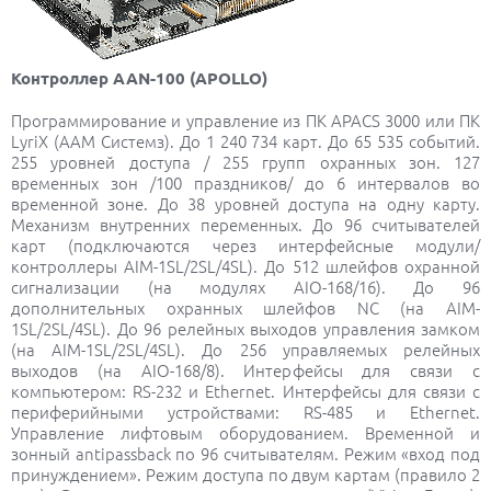
Контроллер AAN-100 (APOLLO)
Программирование и управление из ПК APACS 3000 или ПК
LyriX (ААМ Системз). До 1 240 734 карт. До 65 535 событий.
255 уровней доступа / 255 групп охранных зон. 127
временных зон /100 праздников/ до 6 интервалов во
временной зоне. До 38 уровней доступа на одну карту.
Механизм внутренних переменных. До 96 считывателей
карт (подключаются через интерфейсные модули/
контроллеры AIM-1SL/2SL/4SL). До 512 шлейфов охранной
сигнализации (на модулях AIO-168/16). До 96
дополнительных охранных шлейфов NC (на AIM-
1SL/2SL/4SL). До 96 релейных выходов управления замком
(на AIM-1SL/2SL/4SL). До 256 управляемых релейных
выходов (на AIO-168/8). Интерфейсы для связи с
компьютером: RS-232 и Ethernet. Интерфейсы для связи с
периферийными устройствами: RS-485 и Ethernet.
Управление лифтовым оборудованием. Временной и
зонный antipassback по 96 считывателям. Режим «вход под
принуждением». Режим доступа по двум картам (правило 2