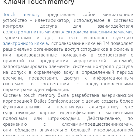
Ключи Touch memory
Touch memory
представляет собой миниатюрное
устройство - идентификатор, используемое в системах
контроля доступа для взаимодействия
с
электромагнитными
или
электромеханическими замками
,
турникетами и др., то есть выполняет функцию
электронного ключа
. Использование ключей ТМ позволяет
рационально организовать доступ сотрудников в офисные
или производственные помещения в соответствии с
принятой на предприятии иерархической системой,
запрограммировать элементы системы контроля доступа
на допуск в охраняемую зону в определенный период
времени, предоставить доступ к информационным
системам в соответствии с предустановленными
параметрами идентификации.
Система touch memory была разработана американской
корпорацией Dallas Semiconductor с целью создать более
функциональную и практичную альтернативу уже
существующим картам идентификации с магнитными
полосками или штрих-кодами. Действительно, по
сравнению с ключами-«предшественниками»,
они обладают значительно большей информационной
емкостью, мало зависят от условий использования и, в то