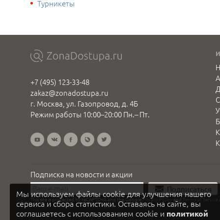
Турникеты
Н
+7 (495) 123-33-48
Д
zakaz@zonadostupa.ru
С
г. Москва, ул. Газопровод, д. 4Б
У
Режим работы 10:00–20:00 Пн.– Пт.
Б
К
К
Подписка на новости и акции
Подписаться
Мы используем файлы cookie для улучшения нашего
This site is protected by reCAPTCHA and the Google
Privacy Policy
and
Terms of Service
сервиса и сбора статистики. Оставаясь на сайте, вы
соглашаетесь с использованием cookie и
политикой