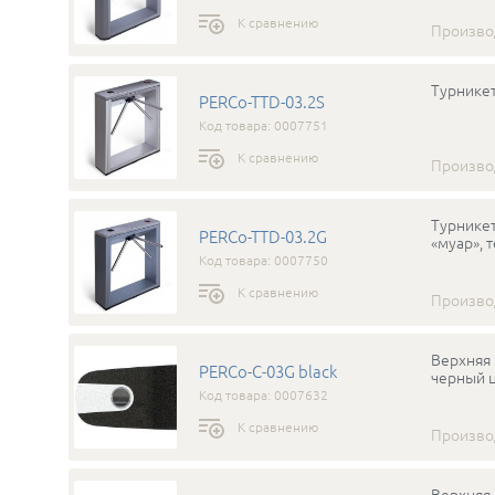
К сравнению
Произво
Турникет
PERCo-TTD-03.2S
Код товара: 0007751
К сравнению
Произво
Турникет
PERCo-TTD-03.2G
«муар», 
Код товара: 0007750
К сравнению
Произво
Верхняя 
PERCo-C-03G black
черный 
Код товара: 0007632
К сравнению
Произво
Верхняя 