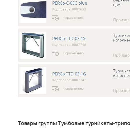
PERCo-C-03G blue
цвет
Код товара: 0007633
К сравнению
Произво
Турникет
PERCo-TTD-03.1S
исполнен
Код товара: 0007748
К сравнению
Произво
Турникет
PERCo-TTD-03.1G
исполнен
Код товара: 0007747
К сравнению
Произво
Товары группы Тумбовые турникеты-трипод