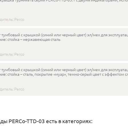
дитель:
Perco
 тумбовый с крышкой (синий или черный цвет) эл/мех для эксплуат
ие: стойка – нержавеющая сталь
дитель:
Perco
 тумбовый с крышкой (синий или черный цвет) эл/мех для эксплуат
ие: стойка – сталь, покрытие «муар», темно-серый цвет с эффектом 
дитель:
Perco
ы PERCo-TTD-03 есть в категориях: