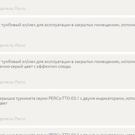
дитель:
Perco
 тумбовый эл/мех для эксплуатации в закрытых помещениях, исполн
дитель:
Perco
 тумбовый эл/мех для эксплуатации в закрытых помещениях, исполне
темно-серый цвет с эффектом слюды
дитель:
Perco
крышка турникета серии PERCo-TTD-03.1 с двумя индикаторами, испо
цвет
дитель:
Perco
крышка турникета серии PERCo-TTD-03.1 с двумя индикаторами, испо