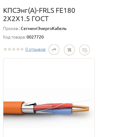
КПСЭнг(А)-FRLS FE180
2Х2Х1.5 ГОСТ
Произв.:
СегментЭнергоКабель
Код товара:
0027720
0 отзывов