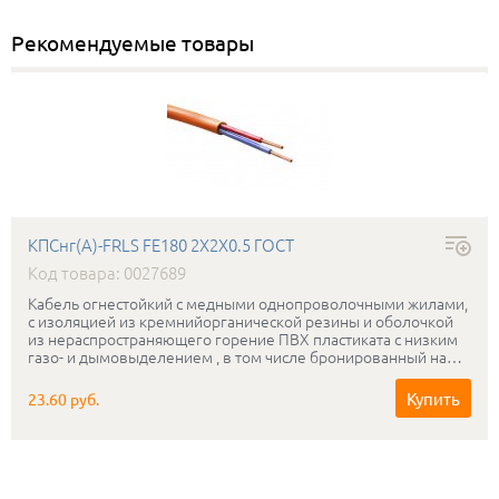
Рекомендуемые товары
КПСнг(А)-FRLS FE180 2Х2Х0.5 ГОСТ
Код товара: 0027689
Кабель огнестойкий с медными однопроволочными жилами,
с изоляцией из кремнийорганической резины и оболочкой
из нераспространяющего горение ПВХ пластиката с низким
газо- и дымовыделением , в том числе бронированный на
рабочее напряжение 0.3-0.5 кВ, сохраняющий
работоспособность в условиях открытого пламени в течении
Купить
23.60 руб.
180мин.