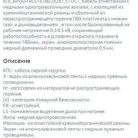
КПСЭнг(А)-FRLS FE180 2Х2Х1.5 ГОСТ, Кабель огнестойкий с
медными однопроволочными жилами, с изоляцией из
кремнийорганической резины и оболочкой из
нераспространяющего горение ПВХ пластиката с низким
газо- и дымовыделением , в том числе бронированный на
рабочее напряжение 0.3-0.5 кВ, сохраняющий
работоспособность в условиях открытого пламени в
течении 180мин., экран - алюмополиэстерная пленка+
медный дренажный проводник диаметром 0,5 мм.
Описание
КПС - кабель парной скрутки.
Э - экран из алюмолавсановой ленты с медным луженым
проводником.
Нг - изготовлен из материалов не распространяющих
горение.
(А) - категория пожарной безопасности.
FR - огнестойкий.
LS - пониженное выделение дыма при нагреве.
Жила - медная однопроволочная.
Изоляция - из огнестойкой кремнийорганической резины.
Экран - из алюмолавсановой ленты с медным луженым
проводником.