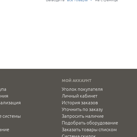
МОЙ АККАУНТ
упа
Уголок покупателя
ения
Личный кабинет
нализация
История заказов
Уточнить по заказу
е системы
Запросить наличие
Подобрать оборудование
ание
Заказать товары списком
Система скидок