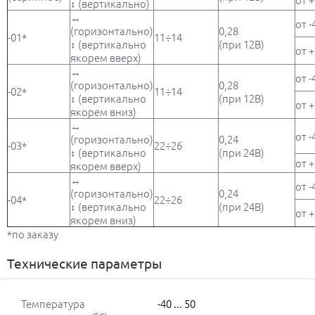
↕ (вертикально)
↔
от -
(горизонтально)
0,28
-01*
11÷14
↕ (вертикально
(при 12В)
от +
якорем вверх)
↔
от -
(горизонтально)
0,28
-02*
11÷14
↕ (вертикально
(при 12В)
от +
якорем вниз)
↔
от -
(горизонтально)
0,24
-03*
22÷26
↕ (вертикально
(при 24В)
от +
якорем вверх)
↔
от -
(горизонтально)
0,24
-04*
22÷26
↕ (вертикально
(при 24В)
от +
якорем вниз)
*по заказу
Технические параметры
Температура
-40 ... 50