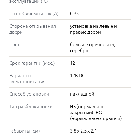
эксплуатации (°C)
Потребляемый ток (А)
0.35
Сторона открывания
установка на левые и
двери
правые двери
Цвет
белый, коричневый,
серебро
Срок гарантии (мес.)
12
Варианты
12В DC
электропитания
Способ установки
накладной
Тип разблокировки
НЗ (нормально-
закрытый), НО
(нормально-открытый)
Габариты (см)
3.8 x 2.5 x 2.1