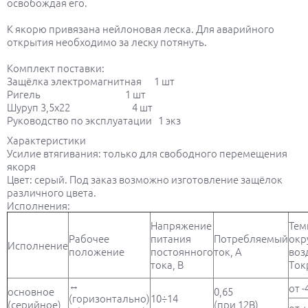
освобождая его.
К якорю привязана нейлоновая леска. Для аварийного
открытия необходимо за леску потянуть.
Комплект поставки:
Защёлка электромагнитная 1 шт
Ригель 1 шт
Шуруп 3,5х22 4 шт
Руководство по эксплуатации 1 экз
Характеристики
Усилие втягивания: только для свободного перемещения
якоря
Цвет: серый. Под заказ возможно изготовление защёлок
различного цвета.
Исполнения:
Напряжение
Тем
Рабочее
питания
Потребляемый
окр
Исполнение
положение
постоянного
ток, А
воз
тока, В
Tокр
↔
от -
основное
0,65
(горизонтально)
10÷14
(серийное)
(при 12В)
от +