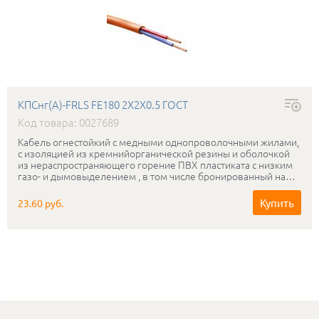
КПСнг(А)-FRLS FE180 2Х2Х0.5 ГОСТ
Код товара: 0027689
Кабель огнестойкий с медными однопроволочными жилами,
с изоляцией из кремнийорганической резины и оболочкой
из нераспространяющего горение ПВХ пластиката с низким
газо- и дымовыделением , в том числе бронированный на
рабочее напряжение 0.3-0.5 кВ, сохраняющий
работоспособность в условиях открытого пламени в течении
Купить
23.60 руб.
180мин.