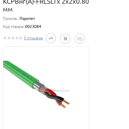
КСРВнг(А)-FRLSLTx 2х2х0.80
мм
Произв.:
Паритет
Код товара:
0023084
0 отзывов