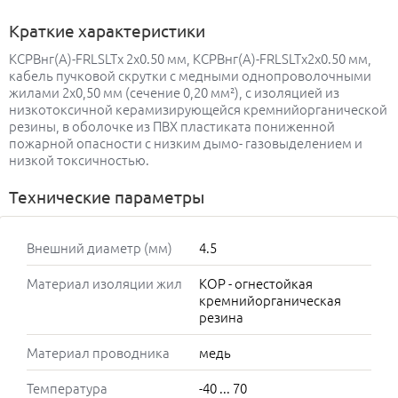
Краткие характеристики
КСРВнг(А)-FRLSLTx 2х0.50 мм, КСРВнг(А)-FRLSLTx2х0.50 мм,
кабель пучковой скрутки с медными однопроволочными
жилами 2х0,50 мм (сечение 0,20 мм²), с изоляцией из
низкотоксичной керамизирующейся кремнийорганической
резины, в оболочке из ПВХ пластиката пониженной
пожарной опасности с низким дымо- газовыделением и
низкой токсичностью.
Технические параметры
Внешний диаметр (мм)
4.5
Материал изоляции жил
КОР - огнестойкая
кремнийорганическая
резина
Материал проводника
медь
Температура
-40 ... 70