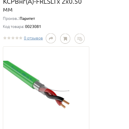
КСРВнг(А)-FRLSLTx 2х0.50
мм
Произв.:
Паритет
Код товара:
0023081
0 отзывов