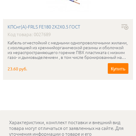
КПСнг(А)-FRLS FE180 2Х2Х0.5 ГОСТ
Код товара: 0027689
Кабель огнестойкий с медными однопроволочными жилами,
с изоляцией из кремнийорганической резины и оболочкой
из нераспространяющего горение ПВХ пластиката с низким
газо- и дымовыделением , в том числе бронированный на
рабочее напряжение 0.3-0.5 кВ, сохраняющий
работоспособность в условиях открытого пламени в течении
Купить
23.60 руб.
180мин.
Характеристики, комплект поставки и внешний вид
товара могут отличаться от заявленных на сайте. Для
уточнения информации о товаре и его