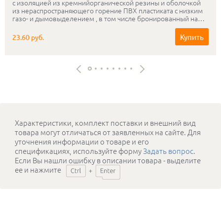
с изоляцией из кремнийорганической резины и оболочкой
из нераспространяющего горение ПВХ пластиката с низким
газо- и дымовыделением , в том числе бронированный на
рабочее напряжение 0.3-0.5 кВ, сохраняющий
работоспособность в условиях открытого пламени в течении
Купить
23.60 руб.
180мин.
Характеристики, комплект поставки и внешний вид
товара могут отличаться от заявленных на сайте. Для
уточнения информации о товаре и его
спецификациях, используйте форму
Задать вопрос
.
Если Вы нашли ошибку в описании товара - выделите
ее и нажмите