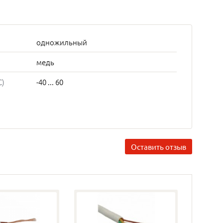
одножильный
медь
C)
-40 ... 60
Оставить отзыв