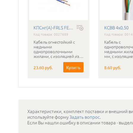
КПСнг(А)-FRLS FE180 2Х2Х0.5 ГОСТ
КСВВ 4х0.50
Код товара: 0027689
Код товара: 001
Кабель огнестойкий с
Кабель с
и
медными
однопроволо
однопроволочными
медными жила
мм, с
жилами, с изоляцией из
мм, с изоляцие
кремнийорганической
оболочкой из 
резины и оболочкой из
пластиката, дл
упить
Купить
23.60 руб.
8.60 руб.
нераспространяющего
внутренней пр
го ПВХ
горение ПВХ пластиката с
условиях
азначен
низким газо- и
эксплуатацио
дымовыделением , в том
изгибов.
ладки.
числе бронированный на
рабочее напряжение 0.3-
0.5 кВ, сохраняющий
работоспособность в
условиях открытого
Характеристики, комплект поставки и внешний ви
пламени в течении
используйте форму
Задать вопрос
.
180мин.
Если Вы нашли ошибку в описании товара - выдел