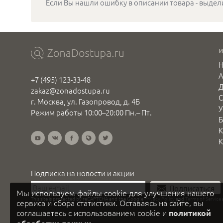
Если Вы нашли ошибку в описании товара - выдел
Н
+7 (495) 123-33-48
Д
zakaz@zonadostupa.ru
С
г. Москва, ул. Газопровод, д. 4Б
У
Режим работы 10:00–20:00 Пн.– Пт.
Б
К
К
Подписка на новости и акции
Подписаться
Мы используем файлы cookie для улучшения нашего
This site is protected by reCAPTCHA and the Google
Privacy Policy
and
Terms of Service
сервиса и сбора статистики. Оставаясь на сайте, вы
соглашаетесь с использованием cookie и
политикой