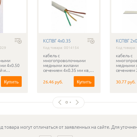
КСПВГ 4х0.35
КСПВГ 2х0
4029
Код товара: 0014154
Код товара:
кабель с
кабель с
чными
многопроволочными
многопро
ми 4х0.50
медными жилами
медными 
й и
сечением 4х0.35 мм кв, с
сечением 2
ПВХ
изоляцией из
изоляцией
я
композиции
композиц
Купить
Купить
26.46 руб.
30.77 руб.
окладки в
полиэтилена, с
полиэтилен
оболочкой из белого ПВХ
оболочкой
нных
пластиката для
пластиката
внутренней прокладки в
внутренне
условиях
условиях
эксплуатационных
эксплуата
изгибов.
изгибов.
д товара могут отличаться от заявленных на сайте. Для уточн