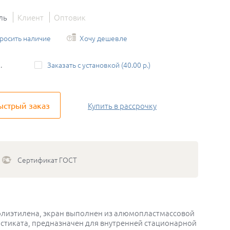
ль
Клиент
Оптовик
росить наличие
Хочу дешевле
.
Заказать с установкой (40.00 р.)
ыстрый заказ
Купить
в рассрочку
Сертификат ГОСТ
олиэтилена, экран выполнен из алюмопластмассовой
стиката, предназначен для внутренней стационарной