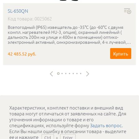
SL-650QN
Код товара: 0025062
Всепогодный (IP65) извещатель до -35°С (до -60°С с двумя
компл. нагревателей HU-3, опция), охранный линейный (
дальность 200м на улице и 400м в помещении) оптико-
электронный активный, синхронизированный, 4-х лучевой,
"сухие контакты " - н.з./н.о. реле, микропроцессорный, защита
от разрядов до 15 кВ
Купить
42 485.52 руб.
Характеристики, комплект поставки и внешний вид
товара могут отличаться от заявленных на сайте. Для
уточнения информации о товаре и его
спецификациях, используйте форму
Задать вопрос
.
Если Вы нашли ошибку в описании товара - выделите
ее и нажмите