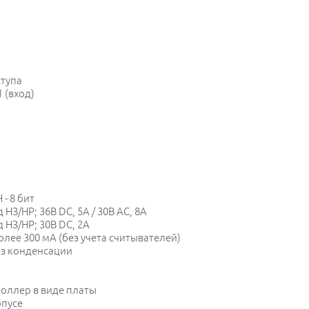
ступа
1 (вход)
 - 8 бит
НЗ/НР; 36В DC, 5А / 30В AC, 8А
 НЗ/НР; 30В DC, 2А
более 300 мА (без учета считывателей)
без конденсации
роллер в виде платы
рпусе