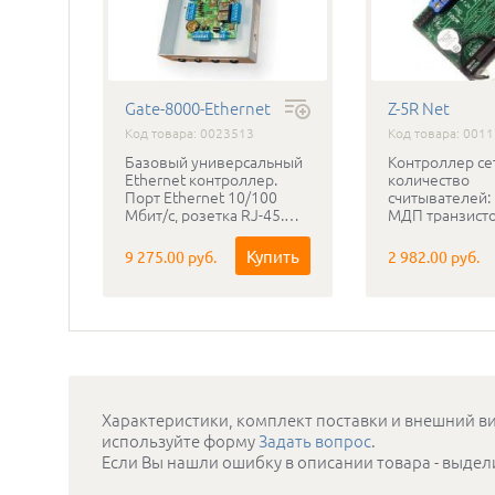
Gate-8000-Ethernet
Z-5R Net
Код товара: 0023513
Код товара: 001
Базовый универсальный
Контроллер се
Ethernet контроллер.
количество
Порт Ethernet 10/100
считывателей:
Мбит/с, розетка RJ-45.
МДП транзисто
Энергонезависимая
(электромагни
память на 16 тыс.ключей,
электромехан
Купить
9 275.00 руб.
2 982.00 руб.
8 тыс.событий и 7
замок). Типы (
расписаний. Режимы:
подключаемы
однодверный,
считывателей: 
двухдверный,
Touch Memory.
турникетный, шлюз.
Количество кл
Запрет повторного
Количество
прохода, проход с
запоминаемых
подтверждением.
2000. Програ
Программирование
обеспечение: 
Характеристики, комплект поставки и внешний ви
локальных сценариев
подключению и
используйте форму
Задать вопрос
.
(FreeLogic). 2 входа
автономном р
Если Вы нашли ошибку в описании товара - выдел
считывателей Wiegand
аналогичен ко
26,26,32,33,40, АВА-2, ТМ.
Z-5R