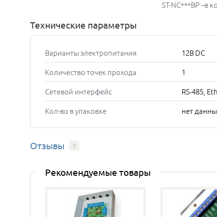
ST-NC***BP –в к
Технические параметры
Варианты электропитания
12В DC
Количество точек прохода
1
Сетевой интерфейс
RS-485, Et
Кол-во в упаковке
нет данны
Отзывы
0
Рекомендуемые товары