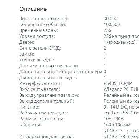
Описание
Число пользователей:
30.000
Количество событий:
100.000
Временные зоны:
256
Уровни доступа:
256 на пункт до
Двери:
1 (вход/выход), 
Считыватели СКУД:
2
Замки:
1
Кнопки выхода:
1
Датчики положения двери:
1
Дополнительные входы контроллера:
0
Дополнительные выходы:
1
Интерфейсы связи:
RS485, TCP/IP
Вход считывателя:
Wiegand 26, ПИН
Выход управления замком:
Релейный выход 
Выход дополнительный:
Релейный выход
Питание:
9 – 14 В DC, не 
Рабочая температура:
от 0 до +55 °С 
Рабочая влажность:
10% - 80%
Габариты:
160 х 106 мм
ST-NC*** – конт
Информация для заказа:
ST-NC***B –в ко