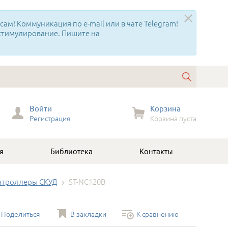
ам! Коммуникация по e-mail или в чате Telegram!
 стимулирование. Пишите на
Войти
Корзина
Регистрация
Корзина пуста
я
Библиотека
Контакты
нтроллеры СКУД
ST-NC120B
Поделиться
В закладки
К сравнению