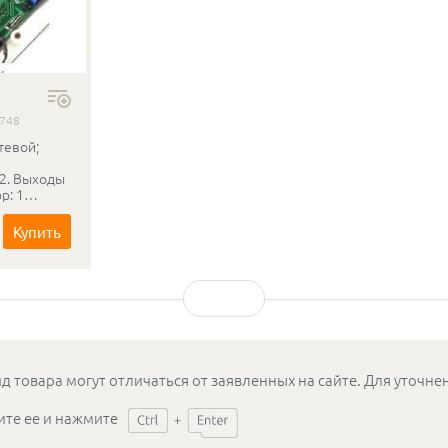
1748
тевой;
 2. Выходы
р: 1
тный/
ический
Купить
протоколы)
х
Dallas
ючей: 2000.
 событий:
ммное
Страж+. По
д товара могут отличаться от заявленных на сайте. Для уточн
 работе в
ежиме
ите ее и нажмите
нтроллеру