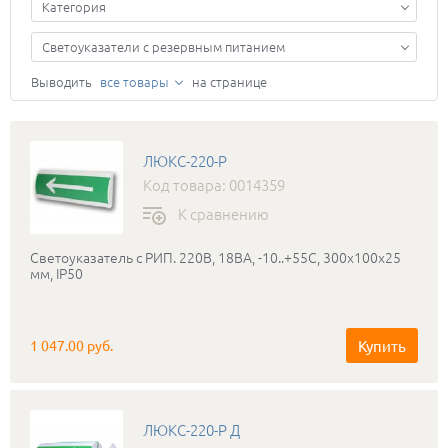
Категория
Светоуказатели с резервным питанием
Выводить
все товары
на странице
ЛЮКС-220-Р
Код товара: 0014359
К сравнению
Светоуказатель с РИП. 220В, 18ВА, -10..+55С, 300х100х25
мм, IP50
Купить
1 047.00 руб.
ЛЮКС-220-Р Д