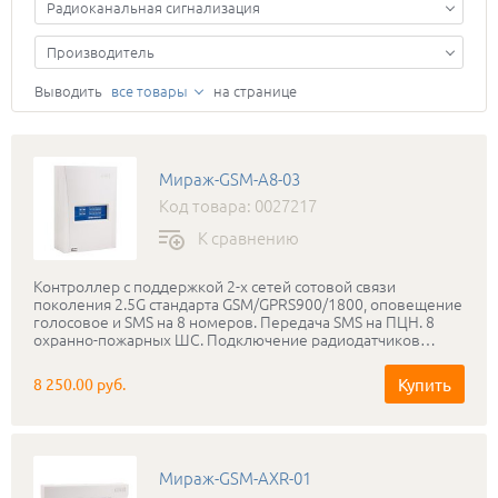
Радиоканальная сигнализация
Производитель
Выводить
все товары
на странице
Мираж-GSM-А8-03
Код товара: 0027217
К сравнению
Контроллер с поддержкой 2-х сетей сотовой связи
поколения 2.5G стандарта GSM/GPRS900/1800, оповещение
голосовое и SMS на 8 номеров. Передача SMS на ПЦН. 8
охранно-пожарных ШС. Подключение радиодатчиков
через трансивер Мираж-TR-Ladoga. 4 выхода ОК,
термодатчик встроенный + 4 внешних, подключение
Купить
8 250.00 руб.
внешнего микрофона. Настройка с компьютера (USB),
через голосовое меню или SMS. Конструктивное
исполнение: ABS-пластик, электропитание основное 100-
264В, ИБП 12В/0,7А, отсек под АКБ 7А⋅ч, диапазон
температур от -40°С до +55°С. Комплектность: контроллер,
Мираж-GSM-AXR-01
GSM-антенна MIRAGE-AMG, 2 ключа Touch Memory, диск с