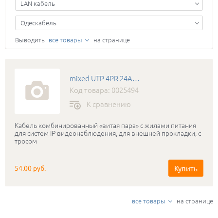
LAN кабель
Одескабель
Выводить
все товары
на странице
mixed UTP 4PR 24AWG CAT5e+2Х0.75+TR-FG8 OUTDOOR
Код товара: 0025494
К сравнению
Кабель комбинированный «витая пара» с жилами питания
для систем IP видеонаблюдения, для внешней прокладки, с
тросом
Купить
54.00 руб.
все товары
на странице