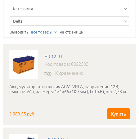
Категория
Delta
Выводить
все товары
на странице
HR 12-9 L
Код товара: 0022535
К сравнению
Аккумулятор, технология AGM, VRLA, напряжение 12В,
емкость 9Ач, размеры 151x65x100 мм (ДхШхВ), вес 2,78 кг
Купить
2 083.55 руб.