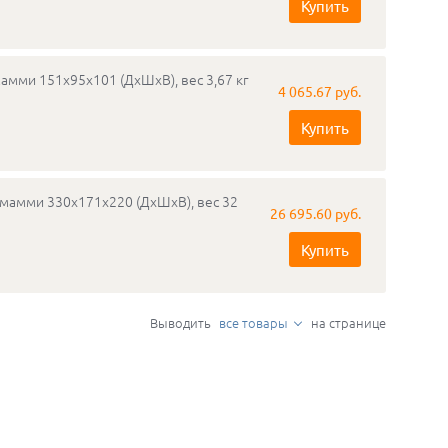
Купить
амми 151х95х101 (ДхШхВ), вес 3,67 кг
4 065.67 руб.
Купить
емамми 330х171х220 (ДхШхВ), вес 32
26 695.60 руб.
Купить
Выводить
все товары
на странице