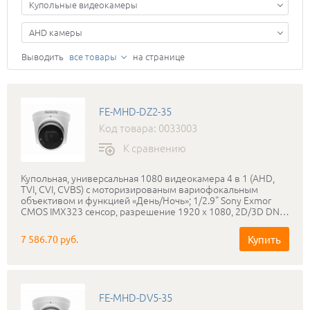
Купольные видеокамеры
AHD камеры
Выводить
все товары
на странице
FE-MHD-DZ2-35
Код товара: 0033003
К сравнению
Купольная, универсальная 1080 видеокамера 4 в 1 (AHD,
TVI, CVI, CVBS) с моторизированым вариофокальным
объективом и функцией «День/Ночь»; 1/2.9" Sony Exmor
CMOS IMX323 сенсор, разрешение 1920 х 1080, 2D/3D DNR,
UTC, DWDR; Объектив f=2,8-12 мм автофокус. ИК подсветка
до 35 метров, питание DC12В; IP-66
Купить
7 586.70 руб.
FE-MHD-DV5-35