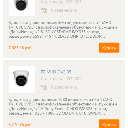
Код товара: 0033005
К сравнению
Купольная, универсальная 5Мп видеокамера 4 в 1 (AHD,
TVI, CVI, CVBS) с вариофокальным объективом и функцией
«День/Ночь»; 1/2.8'' SONY STARVIS IMX335 сенсор,
разрешение 2592H×1944, 2D/3D DNR, UTC, DWDR;
Объектив f=2,8-12 мм. ИК подсветка до 35 метров, питание
DC12В; IP-66
Купить
7 027.68 руб.
FE-MHD-DV2-35
Код товара: 0033002
К сравнению
Купольная, универсальная 1080 видеокамера 4 в 1 (AHD,
TVI, CVI, CVBS) с вариофокальным объективом и функцией
«День/Ночь»; 1/2.9" Sony Exmor CMOS IMX323 сенсор,
разрешение 1920 х 1080, 2D/3D DNR, UTC, DWDR;
Объектив f=2,8-12 мм. ИК подсветка до 35 метров, питание
DC12В; IP-66
Купить
5 270.76 руб.