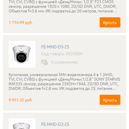
TVI, CVI, CVBS) с функцией «День/Ночь»; 1/2.9" F23 CMOS
сенсор, разрешение 1920 х 1080, 2D/3D DNR, UTC, DWDR;
Объектив f=3.6 мм. ИК подсветка до 20 метров, питание
DC12В; Пластик
Купить
1 716.99 руб.
FE-MHD-D5-25
Код товара: 0033004
К сравнению
Купольная, универсальная 5Мп видеокамера 4 в 1 (AHD,
TVI, CVI, CVBS) с функцией «День/Ночь»;1/2.8'' SONY STARVIS
IMX335 сенсор, разрешение 2592H×1944, 2D/3D DNR, UTC,
DWDR; Объектив f=2.8 мм. ИК подсветка до 25; питание
DC12В; IP-66
Купить
4 951.32 руб.
FE-MHD-D2-25