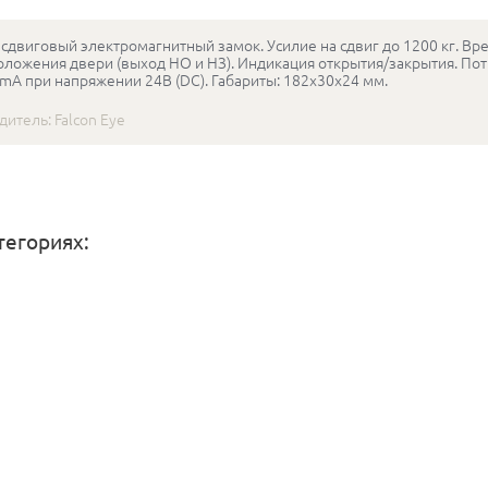
сдвиговый электромагнитный замок. Усилие на сдвиг до 1200 кг. Вре
оложения двери (выход НО и НЗ). Индикация открытия/закрытия. П
0mA при напряжении 24В (DC). Габариты: 182х30х24 мм.
дитель:
Falcon Eye
тегориях: