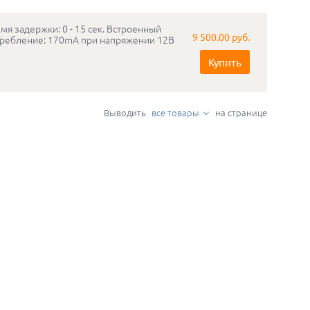
мя задержки: 0 - 15 сек. Встроенный
9 500.00 руб.
отребление: 170mA при напряжении 12В
Купить
Выводить
все товары
на странице