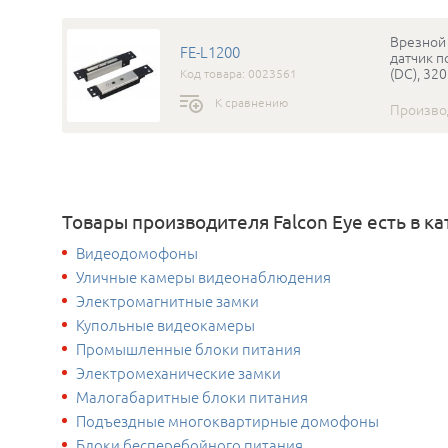
Врезной 
FE-L1200
датчик п
(DC), 32
Код товара: 0023561
К сравнению
Произво
Товары производителя Falcon Eye есть в ка
Видеодомофоны
Уличные камеры видеонаблюдения
Электромагнитные замки
Купольные видеокамеры
Промышленные блоки питания
Электромеханические замки
Малогабаритные блоки питания
Подъездные многоквартирные домофоны
Блоки бесперебойного питания