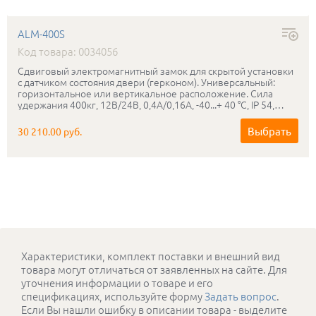
ALM-400S
Код товара: 0034056
Сдвиговый электромагнитный замок для скрытой установки
с датчиком состояния двери (герконом). Универсальный:
горизонтальное или вертикальное расположение. Сила
удержания 400кг, 12В/24В, 0,4А/0,16А, -40...+ 40 °C, IP 54,
корпус 201,5×25×25мм, якорь 201,5×25×25 мм. Возможен
монтаж замка в накладном варианте при помощи
Выбрать
30 210.00 руб.
монтажного комплекта МК 400S или МК 400S-PS.
Характеристики, комплект поставки и внешний вид
товара могут отличаться от заявленных на сайте. Для
уточнения информации о товаре и его
спецификациях, используйте форму
Задать вопрос
.
Если Вы нашли ошибку в описании товара - выделите