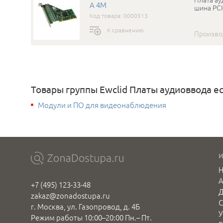
A 4M
шина PCI
Код товара: 0000513
К сравнению
Произво
Товары группы Ewclid Платы аудиоввода ес
Модули и ПО для видеонаблюдения
Н
+7 (495) 123-33-48
Д
zakaz@zonadostupa.ru
С
г. Москва, ул. Газопровод, д. 4Б
У
Режим работы 10:00–20:00 Пн.– Пт.