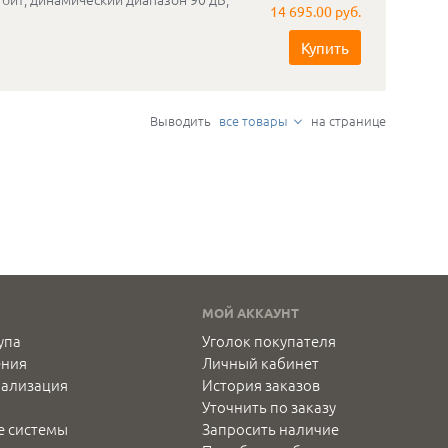
14 695.00 руб.
Купить
Выводить
все товары
на странице
МОЙ АККАУНТ
упа
Уголок покупателя
ения
Личный кабинет
нализация
История заказов
Уточнить по заказу
е системы
Запросить наличие