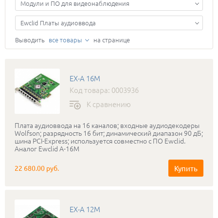
Модули и ПО для видеонаблюдения
Ewclid Платы аудиоввода
Выводить
все товары
на странице
EX-A 16M
Код товара: 0003936
К сравнению
Плата аудиоввода на 16 каналов; входные аудиодекодеры
Wolfson; разрядность 16 бит; динамический диапазон 90 дБ;
шина PCI-Express; используется совместно с ПО Ewclid.
Аналог Ewclid A-16M
Купить
22 680.00 руб.
EX-A 12M