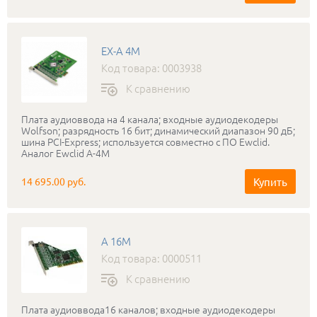
EX-A 4M
Код товара: 0003938
К сравнению
Плата аудиоввода на 4 канала; входные аудиодекодеры
Wolfson; разрядность 16 бит; динамический диапазон 90 дБ;
шина PCI-Express; используется совместно с ПО Ewclid.
Аналог Ewclid A-4M
Купить
14 695.00 руб.
A 16M
Код товара: 0000511
К сравнению
Плата аудиоввода16 каналов; входные аудиодекодеры