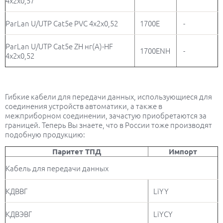
4х2х0,57
ParLan U/UTP Cat5e PVC 4х2х0,52
1700E
-
ParLan U/UTP Cat5e ZH нг(А)-HF
1700ENH
-
4х2х0,52
Гибкие кабели для передачи данных, использующиеся для
соединения устройств автоматики, а также в
межприборном соединении, зачастую приобретаются за
границей. Теперь Вы знаете, что в России тоже производят
подобную продукцию:
Паритет ТПД
Импорт
Кабель для передачи данных
КДВВГ
LiYY
КДВЭВГ
LiYCY