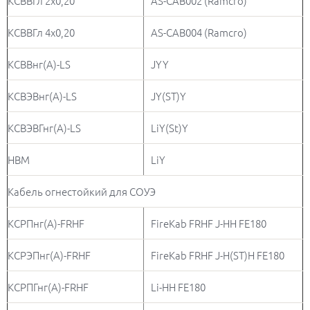
КСВВГл 2х0,20
AS-CAB002 (Ramcro)
КСВВГл 4х0,20
AS-CAB004 (Ramcro)
КСВВнг(А)-LS
JYY
КСВЭВнг(А)-LS
JY(ST)Y
КСВЭВГнг(А)-LS
LiY(St)Y
НВМ
LiY
Кабель огнестойкий для СОУЭ
КСРПнг(А)-FRHF
FireKab FRHF J-HH FE180
КСРЭПнг(А)-FRHF
FireKab FRHF J-H(ST)H FE180
КСРПГнг(А)-FRHF
Li-HH FE180