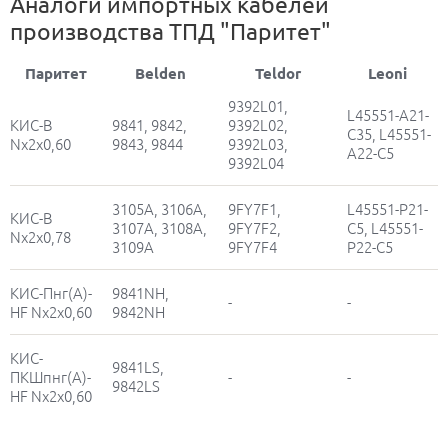
Аналоги импортных кабелей
производства ТПД "Паритет"
Паритет
Belden
Teldor
Leoni
9392L01,
L45551-A21-
КИС-В
9841, 9842,
9392L02,
C35, L45551-
Nх2х0,60
9843, 9844
9392L03,
A22-C5
9392L04
3105A, 3106A,
9FY7F1,
L45551-P21-
КИС-В
3107A, 3108A,
9FY7F2,
C5, L45551-
Nх2х0,78
3109А
9FY7F4
P22-C5
КИС-Пнг(А)-
9841NH,
-
-
HF Nх2х0,60
9842NH
КИС-
9841LS,
ПКШпнг(А)-
-
-
9842LS
HF Nх2х0,60