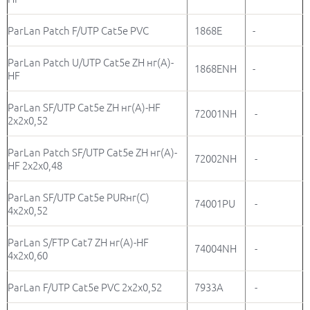
ParLan Patch F/UTP Cat5e PVC
1868E
-
ParLan Patch U/UTP Cat5e ZH нг(A)-
1868ENH
-
HF
ParLan SF/UTP Cat5e ZH нг(А)-HF
72001NH
-
2х2х0,52
ParLan Patch SF/UTP Cat5e ZH нг(А)-
72002NH
-
HF 2х2х0,48
ParLan SF/UTP Cat5e PURнг(С)
74001PU
-
4х2х0,52
ParLan S/FTP Cat7 ZH нг(А)-HF
74004NH
-
4х2х0,60
ParLan F/UTP Cat5e PVC 2х2х0,52
7933A
-