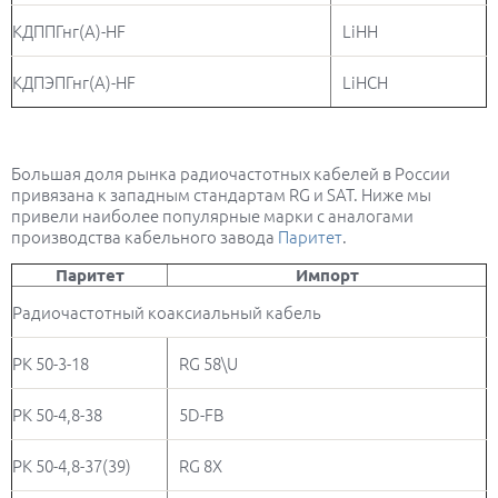
КДППГнг(А)-HF
LiHH
КДПЭПГнг(А)-HF
LiHCH
Большая доля рынка радиочастотных кабелей в России
привязана к западным стандартам RG и SAT. Ниже мы
привели наиболее популярные марки с аналогами
производства кабельного завода
Паритет
.
Паритет
Импорт
Радиочастотный коаксиальный кабель
РК 50-3-18
RG 58\U
РК 50-4,8-38
5D-FB
РК 50-4,8-37(39)
RG 8X