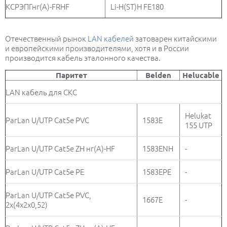
КСРЭПГнг(А)-FRHF
Li-H(ST)H FE180
Отечественный рынок
LAN кабелей
затоварен китайскими
и европейскими производителями, хотя и в России
производится кабель эталонного качества.
Паритет
Belden
Helucable
LAN кабель для СКС
Helukat
ParLan U/UTP Cat5e PVC
1583E
155 UTP
ParLan U/UTP Cat5e ZH нг(A)-HF
1583ENH
-
ParLan U/UTP Cat5e PE
1583EPE
-
ParLan U/UTP Cat5e PVC,
1667Е
-
2х(4х2х0,52)