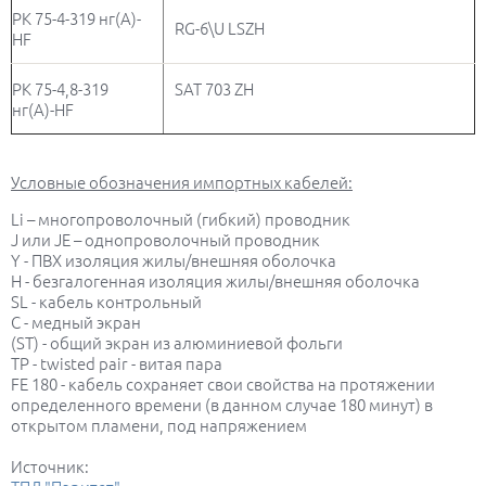
РК 75-4-319 нг(А)-
RG-6\U LSZH
HF
РК 75-4,8-319
SAT 703 ZH
нг(А)-HF
Условные обозначения импортных кабелей:
Li – многопроволочный (гибкий) проводник
J или JE – однопроволочный проводник
Y - ПВХ изоляция жилы/внешняя оболочка
H - безгалогенная изоляция жилы/внешняя оболочка
SL - кабель контрольный
C - медный экран
(ST) - общий экран из алюминиевой фольги
TP - twisted pair - витая пара
FE 180 - кабель сохраняет свои свойства на протяжении
определенного времени (в данном случае 180 минут) в
открытом пламени, под напряжением
Источник: