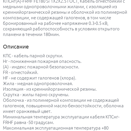
КПСнг(А)-FRHF FE180 Si 1Х2Х2.5 ГОСТ, Кабель огнестойкий с
медными однопроволочными жилами, с изоляцией из
кремнийорганической резины и оболочкой из полимерной
композиции, не содержащей галогенов, в том числе
бронированный на рабочее напряжение 0.3-0.5 кВ,
сохраняющий работоспособность в условиях открытого
пламени в течении 180мин.
Описание
КПС - кабель парной скрутки.
Нг - пониженная пожарная опасность.
(А) - индекс пожарной безопасности.
FR - огнестойкий.
HF - не содержит галогенов (хлора).
Жила - медная однопроволочная.
Изоляция - из кремнийорганической резины.
Скрутка - жилы парно скручены.
Оболочка - из полимерной композиции не содержащей
галогенов, повышенной масло-бензостойкости, оболочка
имеет оранжевый цвет.
Минимальная температура эксплуатации кабеля КПСнг-
FRHF равна -50 градусам.
Максимальная эксплуатационная температура +80