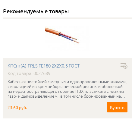
Рекомендуемые товары
КПСнг(А)-FRLS FE180 2Х2Х0.5 ГОСТ
Код товара: 0027689
Кабель огнестойкий с медными однопроволочными жилами,
с изоляцией из кремнийорганической резины и оболочкой
из нераспространяющего горение ПВХ пластиката с низким
газо- и дымовыделением , в том числе бронированный на
рабочее напряжение 0.3-0.5 кВ, сохраняющий
работоспособность в условиях открытого пламени в течении
Купить
23.60 руб.
180мин.