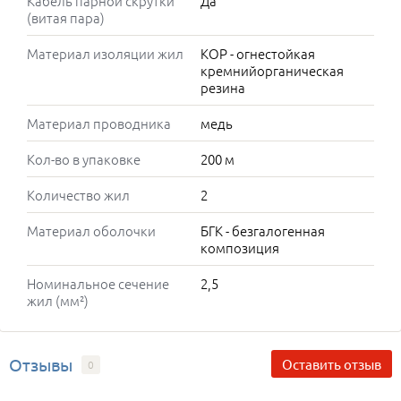
Кабель парной скрутки
Да
(витая пара)
Материал изоляции жил
КОР - огнестойкая
кремнийорганическая
резина
Материал проводника
медь
Кол-во в упаковке
200 м
Количество жил
2
Материал оболочки
БГК - безгалогенная
композиция
Номинальное сечение
2,5
жил (мм²)
Отзывы
Оставить отзыв
0