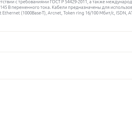
тствии с требованиями ГОСТ Р 54429-2011, а также международн
145 В переменного тока. Кабели предназначены для использов
bit Ethernet (1000Base-T), Arcnet, Token ring 16/100 Мбит/с, ISDN,