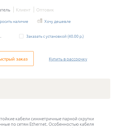
атель
Клиент
Оптовик
росить наличие
Хочу дешевле
.
Заказать с установкой (40.00 р.)
ыстрый заказ
Купить
в рассрочку
нестойкие кабели симметричные парной скрутки
нные по сетям Ethernet. Особенностью кабеля