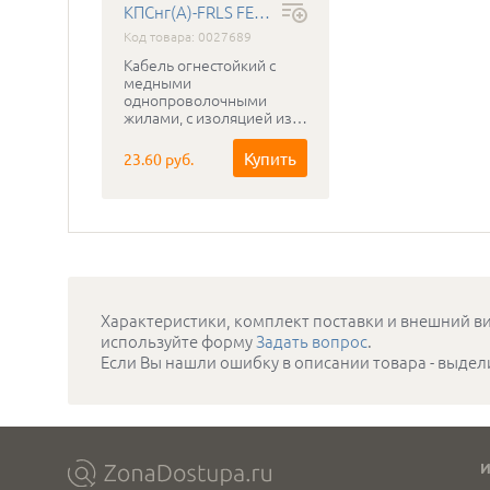
КПСнг(А)-FRLS FE180 2Х2Х0.5 ГОСТ
Код товара: 0027689
Кабель огнестойкий с
медными
однопроволочными
жилами, с изоляцией из
кремнийорганической
резины и оболочкой из
Купить
23.60 руб.
нераспространяющего
горение ПВХ пластиката с
низким газо- и
дымовыделением , в том
числе бронированный на
рабочее напряжение 0.3-
0.5 кВ, сохраняющий
работоспособность в
условиях открытого
Характеристики, комплект поставки и внешний ви
пламени в течении
используйте форму
Задать вопрос
.
180мин.
Если Вы нашли ошибку в описании товара - выдел