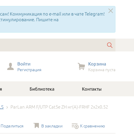
ам! Коммуникация по e-mail или в чате Telegram!
 стимулирование. Пишите на
Войти
Корзина
Регистрация
Корзина пуста
я
Библиотека
Контакты
LS
ParLan ARM F/UTP Cat5e ZH нг(A)-FRHF 2х2х0.52
Поделиться
В закладки
К сравнению