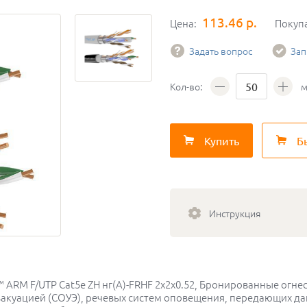
113.46 р.
Цена:
Покуп
Задать вопрос
Зап
Кол-во:
м
Купить
Б
Инструкция
an™ ARM F/UTP Cat5e ZH нг(A)-FRHF 2х2х0.52, Бронированные ог
акуацией (СОУЭ), речевых систем оповещения, передающих да