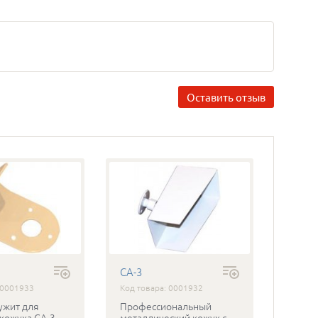
Оставить отзыв
CA-3
 0001933
Код товара: 0001932
ужит для
Профессиональный
 кожуха CA-3
металлический кожух с