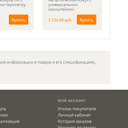
но периметру
универсальным
кронштейном
Купить
Купить
.
2 236.08 руб.
ения информации о товаре и его спецификациях,
МОЙ АККАУНТ
упа
Уголок покупателя
ения
Личный кабинет
нализация
История заказов
Уточнить по заказу