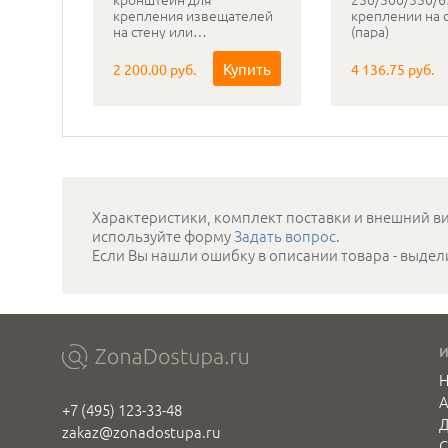
крепления извещателей
креплении на 
на стену или
(пара)
заграждение. Длина
выноса от стены 350мм.
Купить
2 200.00 руб.
4 136.75 руб.
Характеристики, комплект поставки и внешний ви
используйте форму
Задать вопрос
.
Если Вы нашли ошибку в описании товара - выдел
Н
+7 (495) 123-33-48
Д
zakaz@zonadostupa.ru
С