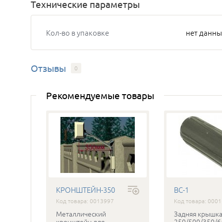
Технические параметры
Кол-во в упаковке
нет данны
Отзывы
0
Рекомендуемые товары
КРОНШТЕЙН-350
BC-1
Код товара: 0013997
Код товара: 000
Металлический
Задняя крышка
кронштейн для
250/500/350/6