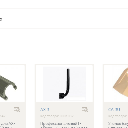
х
AX-3
CA-3U
1647
Код товара: 0001032
Код товара:
 для AX-
Профессиональный Г-
Уголок (сл
50 при
образный кронштейн для
установки