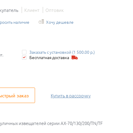
купатель
Клиент
Оптовик
росить наличие
Хочу дешевле
Заказать с установкой (1 500.00 р.)
т.
Бесплатная доставка
ыстрый заказ
Купить
в рассрочку
 уличных извещателей серии AX-70/130/200/TN/TF