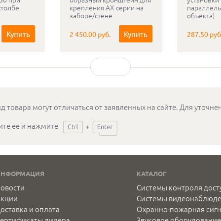
столбе
крепления АХ серии на
параллель
заборе/стене
объекта)
Купить
Купить
2 450.00 руб.
287.50 руб
д товара могут отличаться от заявленных на сайте. Для уточн
ите ее и нажмите
ИНФОРМАЦИЯ
КАТАЛОГ
овости
Системы контроля дост
Акции
Системы видеонаблюд
оставка и оплата
Охранно-пожарная сиг
ертификаты дилера
Звуковое оборудование