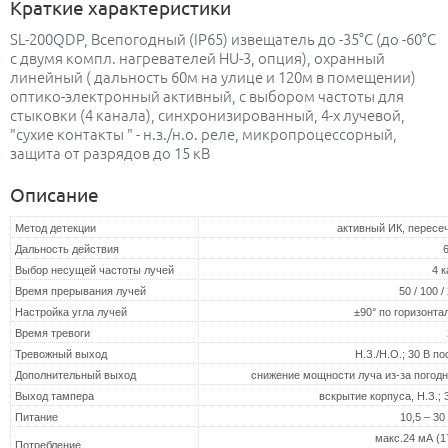
Краткие характеристики
SL-200QDP, Всепогодный (IP65) извещатель до -35°С (до -60°С
с двумя компл. нагревателей HU-3, опция), охранный
линейный ( дальность 60м на улице и 120м в помещении)
оптико-электронный активный, с выбором частоты для
стыковки (4 канала), синхронизированный, 4-х лучевой,
"сухие контакты " - н.з./н.о. реле, микропроцессорный,
защита от разрядов до 15 кВ
Описание
Метод детекции
активный ИК, пересе
Дальность действия
Выбор несущей частоты лучей
4 
Время прерывания лучей
50 / 100 /
Настройка угла лучей
±90° по горизонта
Время тревоги
Тревожный выход
Н.З./Н.О.; 30 В пос
Дополнительный выход
снижение мощности луча из-за погодных
Выход тампера
вскрытие корпуса, Н.З.; 3
Питание
10,5 – 30
макс.24 мА (1
Потребление