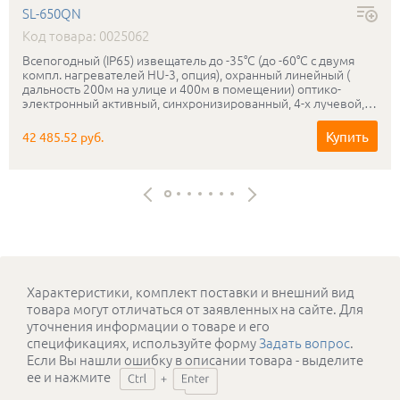
SL-650QN
Код товара: 0025062
Всепогодный (IP65) извещатель до -35°С (до -60°С с двумя
компл. нагревателей HU-3, опция), охранный линейный (
дальность 200м на улице и 400м в помещении) оптико-
электронный активный, синхронизированный, 4-х лучевой,
"сухие контакты " - н.з./н.о. реле, микропроцессорный, защита
от разрядов до 15 кВ
Купить
42 485.52 руб.
Характеристики, комплект поставки и внешний вид
товара могут отличаться от заявленных на сайте. Для
уточнения информации о товаре и его
спецификациях, используйте форму
Задать вопрос
.
Если Вы нашли ошибку в описании товара - выделите
ее и нажмите