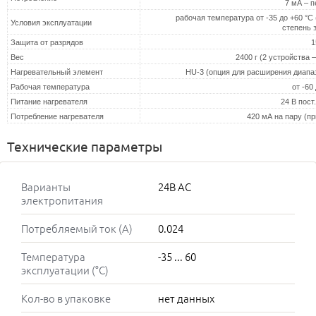
7 мА – 
рабочая температура от -35 до +60 °С 
Условия эксплуатации
степень 
Защита от разрядов
1
Вес
2400 г (2 устройства 
Нагревательный элемент
HU-3 (опция для расширения диапа
Рабочая температура
от -60
Питание нагревателя
24 В пост
Потребление нагревателя
420 мА на пару (п
Технические параметры
Варианты
24В AC
электропитания
Потребляемый ток (А)
0.024
Температура
-35 ... 60
эксплуатации (°C)
Кол-во в упаковке
нет данных