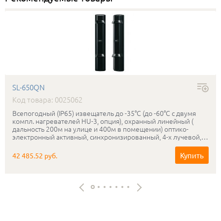
SL-650QN
Код товара: 0025062
Всепогодный (IP65) извещатель до -35°С (до -60°С с двумя
компл. нагревателей HU-3, опция), охранный линейный (
дальность 200м на улице и 400м в помещении) оптико-
электронный активный, синхронизированный, 4-х лучевой,
"сухие контакты " - н.з./н.о. реле, микропроцессорный, защита
от разрядов до 15 кВ
Купить
42 485.52 руб.