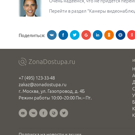
Очень надеемся, что не придется переи
Перейти в раздел "Камеры видеонаблю
Поделиться:
Н
+7 (495) 123-33-48
Д
zakaz@zonadostupa.ru
С
г. Москва, ул. Газопровод, д. 4Б
У
Режим работы 10:00–20:00 Пн.– Пт.
Б
К
К
Подписка на новости и акции