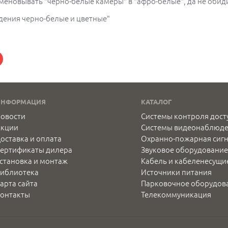
меновывать "черно-белые камеры" в "афро-белые", да не обид
дения черно-белые и цветные"
ИНФОРМАЦИЯ
КАТАЛОГ
овости
Системы контроля дост
Акции
Системы видеонаблюд
оставка и оплата
Охранно-пожарная сиг
ертификаты дилера
Звуковое оборудование
становка и монтаж
Кабель и кабеленесущи
иблиотека
Источники питания
арта сайта
Парковочное оборудов
онтакты
Телекоммуникация