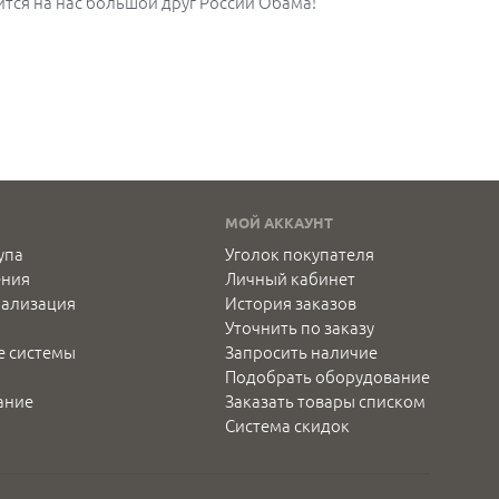
ится на нас большой друг России Обама!
МОЙ АККАУНТ
упа
Уголок покупателя
ения
Личный кабинет
нализация
История заказов
Уточнить по заказу
е системы
Запросить наличие
Подобрать оборудование
ание
Заказать товары списком
Система скидок