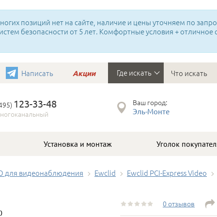
огих позиций нет на сайте, наличие и цены уточняем по запрос
истем безопасности от 5 лет. Комфортные условия + отличное
Где искать
Написать
Акции
123-33-48
Ваш город:
(495)
Эль-Монте
ногоканальный
Установка и монтаж
Уголок покупател
О для видеонаблюдения
Ewclid
Ewclid PCI-Express Video
0 отзывов
0