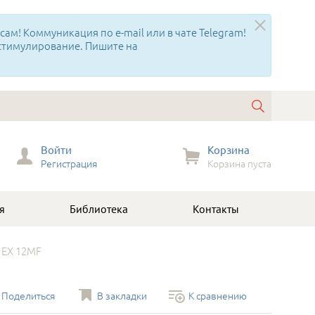
ам! Коммуникация по e-mail или в чате Telegram!
 стимулирование. Пишите на
Войти
Корзина
Регистрация
Корзина пуста
я
Библиотека
Контакты
EX 12МF
Поделиться
В закладки
К сравнению