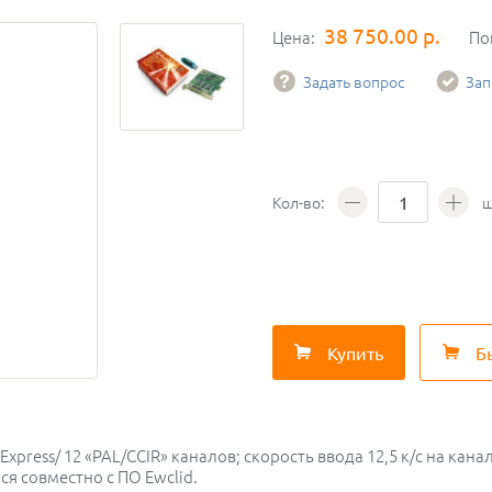
38 750.00 р.
Цена:
По
Задать вопрос
Зап
Кол-во:
ш
Купить
Б
xpress/ 12 «PAL/CCIR» каналов; скорость ввода 12,5 к/с на кана
ся совместно с ПО Ewclid.