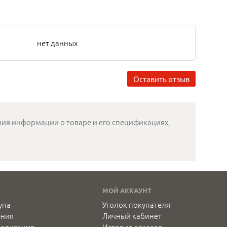
нет данных
Оставить отзыв
ения информации о товаре и его спецификациях,
МОЙ АККАУНТ
упа
Уголок покупателя
ения
Личный кабинет
нализация
История заказов