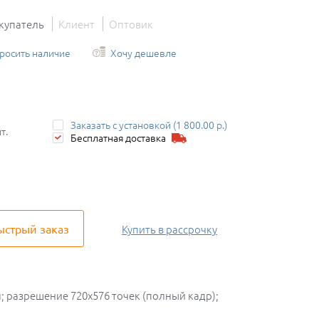
купатель
Клиент
Оптовик
росить наличие
Хочу дешевле
Заказать с установкой (1 800.00 р.)
т.
Бесплатная доставка
ыстрый заказ
Купить
в рассрочку
л; разрешение 720х576 точек (полный кадр);