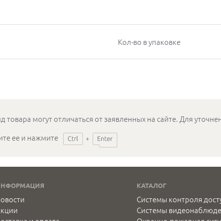
Кол-во в упаковке
д товара могут отличаться от заявленных на сайте. Для уточн
ите ее и нажмите
ИНФОРМАЦИЯ
КАТАЛОГ
овости
Системы контроля дост
Акции
Системы видеонаблюд
оставка и оплата
Охранно-пожарная сиг